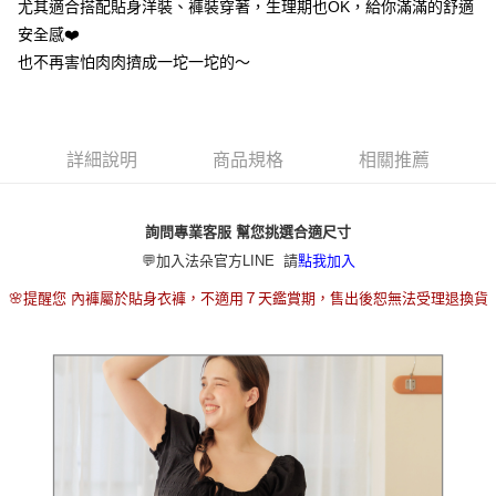
2.付款方式選擇「大哥付你分期」，訂單成立後會自動跳轉到大哥付的交易
尤其適合搭配貼身洋裝、褲裝穿著，生理期也OK，給你滿滿的舒適
流程，驗證手機門號後，選擇欲分期的期數、繳款截止日，確認付款後即完
安全感❤️
運送方式
成交易。
也不再害怕肉肉擠成一坨一坨的～
3.實際核准額度、可分期數及費用金額請依後續交易確認頁面所載為準。
全家取貨付款
4.訂單成立30分鐘內，如未前往確認交易或遇審核未通過，訂單將自動取
每筆NT$80，滿NT$790(含以上)免運費
消。如遇「轉專審核」未通過狀況，表示未達大哥付你分期系統評分，恕無
法說明評估內容。
付款後全家取貨
【繳款方式說明】
詳細說明
商品規格
相關推薦
1.分期款項不併入電信帳單，「大哥付你分期」於每月結算日後寄送繳費提
每筆NT$80，滿NT$790(含以上)免運費
醒簡訊。
2.透過簡訊連結打開帳單後，可選擇「超商條碼／台灣大直營門市／銀行轉
【不提供萊爾富取貨付款】
帳／街口支付／iPASS MONEY」等通路繳費。
詢問專業客服 幫您挑選合適尺寸
每筆NT$8,888
💬加入法朵官方LINE 請
點我加入
【注意事項】
【不提供萊爾富取貨】
1.本服務係由「台灣大哥大股份有限公司」（以下簡稱本公司）所提供，讓
🌸提醒您 內褲屬於貼身衣褲，不適用７天鑑賞期，售出後恕無法受理退換貨
用戶於交易時，得透過本服務購買商品或服務，並由商店將買賣／分期付款
每筆NT$8,888
買賣價金債權讓與本公司後，依約使用本公司帳單繳交帳款。
2.基於同意付款使用「大哥付你分期」之契約關係目的，商店將以您的個人
7-11取貨付款
資料（包含姓名、電話或地址）提供予台灣大哥大進項蒐集、處理及利用，
由本公司與您本人進行分期帳單所需資料之確認、核對及更正。
每筆NT$80，滿NT$790(含以上)免運費
3.完整用戶服務條款，請詳閱以下連結：
https://oppay.tw/userRule
付款後7-11取貨
每筆NT$80，滿NT$790(含以上)免運費