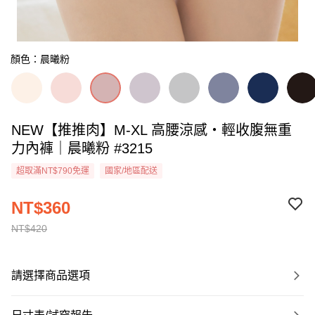
顏色：晨曦粉
NEW【推推肉】M-XL 高腰涼感・輕收腹無重
力內褲｜晨曦粉 #3215
超取滿NT$790免運
國家/地區配送
NT$360
NT$420
請選擇商品選項