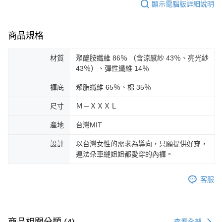
顯示電腦版詳細說明
商品規格
材質
聚醯胺纖維 86％ （含涼感紗 43％、亮光紗
43％）、彈性纖維 14％
褲底
聚脂纖維 65％、棉 35％
尺寸
Ｍ－ＸＸＸＬ
產地
台灣MIT
設計
以台灣女性的需求為導向，只願提供好穿，
連法朵車縫姐姐都愛穿的內褲。
客服
商品相關分類 (4)
查看全部