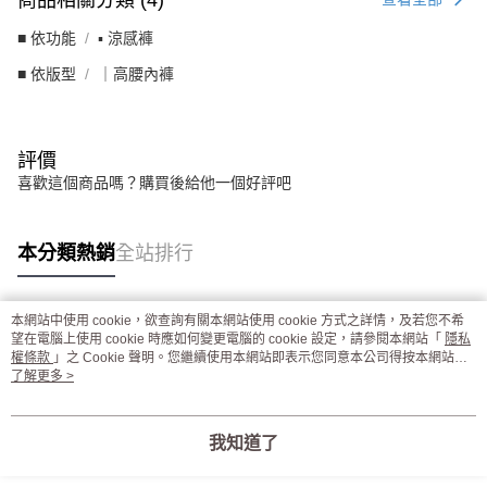
■ 依功能
▪︎ 涼感褲
■ 依版型
｜高腰內褲
評價
喜歡這個商品嗎？購買後給他一個好評吧
本分類熱銷
全站排行
本網站中使用 cookie，欲查詢有關本網站使用 cookie 方式之詳情，及若您不希
熱門標籤
望在電腦上使用 cookie 時應如何變更電腦的 cookie 設定，請參閱本網站「
隱私
權條款
」之 Cookie 聲明。您繼續使用本網站即表示您同意本公司得按本網站使
用條款之 Cookie 聲明使用 cookie。
了解更多 >
我知道了