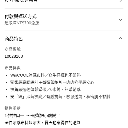
尺寸表/試穿報告
付款與運送方式
超取滿NT$790免運
付款方式
商品特色
信用卡一次付款
商品編號
超商取貨付款
10028168
LINE Pay
商品特色
Apple Pay
WinCOOL涼感布料／穿牛仔褲也不悶熱
獨家超高腰設計＋微彈蕾絲片＝肉肉推平超安心
街口支付
褲角嚴選輕薄鬆緊帶／0束縛、無緊勒感
悠遊付
安「鋅」抑菌褲底／有感抗菌、吸濕透氣，私密肌不黏膩
大哥付你分期
銷售重點
相關說明
✨推推肉一下～輕鬆把小腹變平！
【大哥付你分期使用說明】
全件涼感布料超涼爽，夏天也穿得住的透氣
ATM付款
1.本服務由台灣大哥大提供，台灣大哥大用戶可立即使用無須另外申請。