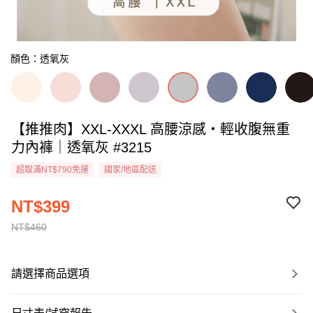
顏色：透氧灰
【推推肉】XXL-XXXL 高腰涼感・輕收腹無重
力內褲｜透氧灰 #3215
超取滿NT$790免運
國家/地區配送
NT$399
NT$460
請選擇商品選項