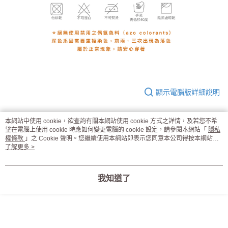
顯示電腦版詳細說明
本網站中使用 cookie，欲查詢有關本網站使用 cookie 方式之詳情，及若您不希
商品規格
望在電腦上使用 cookie 時應如何變更電腦的 cookie 設定，請參閱本網站「
隱私
權條款
」之 Cookie 聲明。您繼續使用本網站即表示您同意本公司得按本網站使
用條款之 Cookie 聲明使用 cookie。
了解更多 >
材質
聚醯胺纖維 86％ （含涼感紗 43％、亮光紗
43％）、彈性纖維 14％
褲底
聚脂纖維 65％、棉 35％
我知道了
尺寸
Ｍ－ＸＸＸＬ
產地
台灣MIT