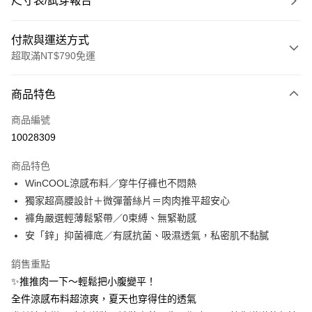
尺寸表/試穿報告
付款與運送方式
超取滿NT$790免運
付款方式
商品特色
信用卡一次付款
商品編號
超商取貨付款
10028309
LINE Pay
商品特色
Apple Pay
WinCOOL涼感布料／穿牛仔褲也不悶熱
獨家超高腰設計＋微彈蕾絲片＝肉肉推平超安心
街口支付
褲角嚴選輕薄鬆緊帶／0束縛、無緊勒感
悠遊付
安「鋅」抑菌褲底／有感抗菌、吸濕透氣，私密肌不黏膩
大哥付你分期
銷售重點
相關說明
✨推推肉一下～輕鬆把小腹變平！
【大哥付你分期使用說明】
全件涼感布料超涼爽，夏天也穿得住的透氣
ATM付款
1.本服務由台灣大哥大提供，台灣大哥大用戶可立即使用無須另外申請。