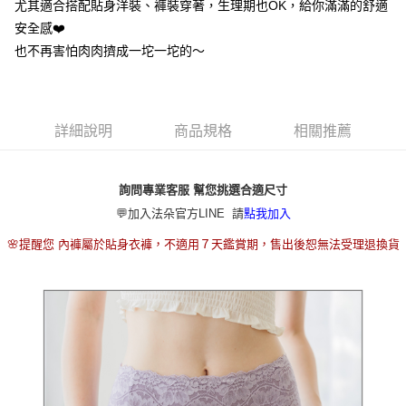
2.付款方式選擇「大哥付你分期」，訂單成立後會自動跳轉到大哥付的交易
尤其適合搭配貼身洋裝、褲裝穿著，生理期也OK，給你滿滿的舒適
流程，驗證手機門號後，選擇欲分期的期數、繳款截止日，確認付款後即完
安全感❤️
運送方式
成交易。
也不再害怕肉肉擠成一坨一坨的～
3.實際核准額度、可分期數及費用金額請依後續交易確認頁面所載為準。
全家取貨付款
4.訂單成立30分鐘內，如未前往確認交易或遇審核未通過，訂單將自動取
每筆NT$80，滿NT$790(含以上)免運費
消。如遇「轉專審核」未通過狀況，表示未達大哥付你分期系統評分，恕無
法說明評估內容。
付款後全家取貨
【繳款方式說明】
詳細說明
商品規格
相關推薦
1.分期款項不併入電信帳單，「大哥付你分期」於每月結算日後寄送繳費提
每筆NT$80，滿NT$790(含以上)免運費
醒簡訊。
2.透過簡訊連結打開帳單後，可選擇「超商條碼／台灣大直營門市／銀行轉
【不提供萊爾富取貨付款】
帳／街口支付／iPASS MONEY」等通路繳費。
詢問專業客服 幫您挑選合適尺寸
每筆NT$8,888
💬加入法朵官方LINE 請
點我加入
【注意事項】
【不提供萊爾富取貨】
1.本服務係由「台灣大哥大股份有限公司」（以下簡稱本公司）所提供，讓
🌸提醒您 內褲屬於貼身衣褲，不適用７天鑑賞期，售出後恕無法受理退換貨
用戶於交易時，得透過本服務購買商品或服務，並由商店將買賣／分期付款
每筆NT$8,888
買賣價金債權讓與本公司後，依約使用本公司帳單繳交帳款。
2.基於同意付款使用「大哥付你分期」之契約關係目的，商店將以您的個人
7-11取貨付款
資料（包含姓名、電話或地址）提供予台灣大哥大進項蒐集、處理及利用，
由本公司與您本人進行分期帳單所需資料之確認、核對及更正。
每筆NT$80，滿NT$790(含以上)免運費
3.完整用戶服務條款，請詳閱以下連結：
https://oppay.tw/userRule
付款後7-11取貨
每筆NT$80，滿NT$790(含以上)免運費