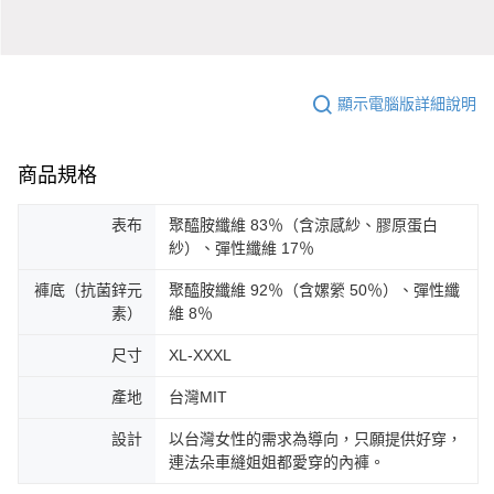
顯示電腦版詳細說明
商品規格
表布
聚醯胺纖維 83％（含涼感紗、膠原蛋白
紗）、彈性纖維 17％
褲底（抗菌鋅元
聚醯胺纖維 92％（含嫘縈 50％）、彈性纖
素）
維 8％
尺寸
XL-XXXL
產地
台灣MIT
設計
以台灣女性的需求為導向，只願提供好穿，
連法朵車縫姐姐都愛穿的內褲。