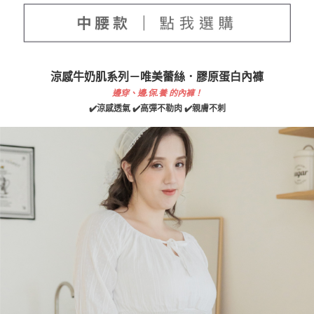
涼感牛奶肌系列－唯美蕾絲．膠原蛋白內褲
邊穿、邊.保.養 的內褲！
✔️涼感透氣 ✔️高彈不勒肉 ✔️親膚不刺