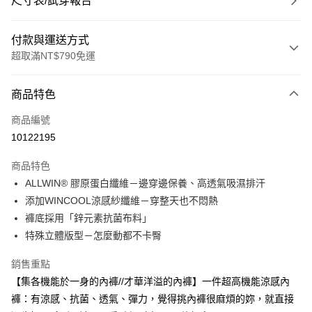
尺寸表/試穿報告
付款與運送方式
超取滿NT$790免運
付款方式
商品特色
信用卡一次付款
商品編號
超商取貨付款
10122195
LINE Pay
商品特色
Apple Pay
ALLWIN® 膠原蛋白纖維－邊穿邊保養、高透氣吸濕排汗
添加WINCOOL涼感紗纖維－穿整天也不悶熱
街口支付
褲底採用「鋅元素抗菌布料」
悠遊付
特殊立體版型－怎麼動都不卡臀
大哥付你分期
銷售重點
相關說明
【集各機能於一身的內褲//才華洋溢的內褲】一件超高機能涼感內
【大哥付你分期使用說明】
褲：有涼感、抗菌、透氣、彈力，覺得挑內褲很麻煩的妳，就直接
ATM付款
1.本服務由台灣大哥大提供，台灣大哥大用戶可立即使用無須另外申請。