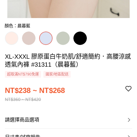
顏色：晨暮藍
XL-XXXL 膠原蛋白牛奶肌/舒適簡約．高腰涼感
透氣內褲 #31311（晨暮藍）
超取滿NT$790免運
國家/地區配送
NT$238 ~ NT$268
NT$360 ~ NT$420
請選擇商品選項