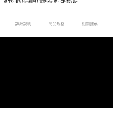
2.付款方式選擇「大哥付你分期」，訂單成立後會自動跳轉到大哥付的交易
選牛奶肌系列內褲吧！重點很耐穿，CP值超高~
流程，驗證手機門號後，選擇欲分期的期數、繳款截止日，確認付款後即完
運送方式
成交易。
3.實際核准額度、可分期數及費用金額請依後續交易確認頁面所載為準。
全家取貨付款
4.訂單成立30分鐘內，如未前往確認交易或遇審核未通過，訂單將自動取
每筆NT$80，滿NT$790(含以上)免運費
詳細說明
商品規格
相關推薦
消。如遇「轉專審核」未通過狀況，表示未達大哥付你分期系統評分，恕無
法說明評估內容。
付款後全家取貨
【繳款方式說明】
1.分期款項不併入電信帳單，「大哥付你分期」於每月結算日後寄送繳費提
每筆NT$80，滿NT$790(含以上)免運費
醒簡訊。
2.透過簡訊連結打開帳單後，可選擇「超商條碼／台灣大直營門市／銀行轉
【不提供萊爾富取貨付款】
帳／街口支付／iPASS MONEY」等通路繳費。
每筆NT$8,888
【注意事項】
【不提供萊爾富取貨】
1.本服務係由「台灣大哥大股份有限公司」（以下簡稱本公司）所提供，讓
用戶於交易時，得透過本服務購買商品或服務，並由商店將買賣／分期付款
每筆NT$8,888
買賣價金債權讓與本公司後，依約使用本公司帳單繳交帳款。
2.基於同意付款使用「大哥付你分期」之契約關係目的，商店將以您的個人
7-11取貨付款
資料（包含姓名、電話或地址）提供予台灣大哥大進項蒐集、處理及利用，
由本公司與您本人進行分期帳單所需資料之確認、核對及更正。
每筆NT$80，滿NT$790(含以上)免運費
3.完整用戶服務條款，請詳閱以下連結：
https://oppay.tw/userRule
付款後7-11取貨
每筆NT$80，滿NT$790(含以上)免運費