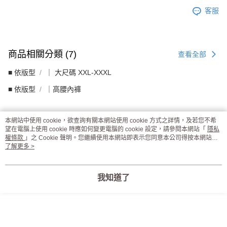
客服
商品相關分類 (7)
查看全部
■ 依版型
｜ 大尺碼 XXL-XXXL
■ 依版型
｜高腰內褲
本網站中使用 cookie，欲查詢有關本網站使用 cookie 方式之詳情，及若您不希
評價
望在電腦上使用 cookie 時應如何變更電腦的 cookie 設定，請參閱本網站「
隱私
權條款
」之 Cookie 聲明。您繼續使用本網站即表示您同意本公司得按本網站使
喜歡這個商品嗎？購買後給他一個好評吧
用條款之 Cookie 聲明使用 cookie。
了解更多 >
本分類熱銷
全站排行
我知道了
熱門標籤