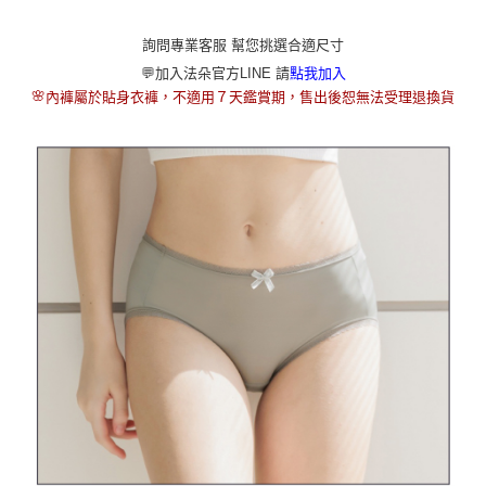
本島宅配（ 偏遠地區約需3-5工作天）
每筆NT$80，滿NT$790(含以上)免運費
詢問專業客服 幫您挑選合適尺寸
離島配送
💬加入法朵官方LINE 請
點我加入
🌸
內褲屬於貼身衣褲，不適用７天鑑賞期，售出後恕無法受理退換貨
每筆NT$100，滿NT$890(含以上)免運費
國家/地區配送
查看運費