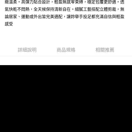
2.付款方式選擇「大哥付你分期」，訂單成立後會自動跳轉到大哥付的交易
緻溫柔。高彈力貼合設計，輕盈無感零束縛，穩定包覆更舒適。透
流程，驗證手機門號後，選擇欲分期的期數、繳款截止日，確認付款後即完
氣快乾不悶熱，全天候保持清新自在。細膩工藝搭配立體剪裁，無
運送方式
成交易。
論居家、運動或外出皆完美適配，讓妳舉手投足都充滿自信與輕盈
3.實際核准額度、可分期數及費用金額請依後續交易確認頁面所載為準。
全家取貨付款
4.訂單成立30分鐘內，如未前往確認交易或遇審核未通過，訂單將自動取
感受
每筆NT$80，滿NT$790(含以上)免運費
消。如遇「轉專審核」未通過狀況，表示未達大哥付你分期系統評分，恕無
法說明評估內容。
付款後全家取貨
【繳款方式說明】
1.分期款項不併入電信帳單，「大哥付你分期」於每月結算日後寄送繳費提
每筆NT$80，滿NT$790(含以上)免運費
醒簡訊。
詳細說明
商品規格
相關推薦
2.透過簡訊連結打開帳單後，可選擇「超商條碼／台灣大直營門市／銀行轉
【不提供萊爾富取貨付款】
帳／街口支付／iPASS MONEY」等通路繳費。
每筆NT$8,888
【注意事項】
【不提供萊爾富取貨】
1.本服務係由「台灣大哥大股份有限公司」（以下簡稱本公司）所提供，讓
用戶於交易時，得透過本服務購買商品或服務，並由商店將買賣／分期付款
每筆NT$8,888
買賣價金債權讓與本公司後，依約使用本公司帳單繳交帳款。
2.基於同意付款使用「大哥付你分期」之契約關係目的，商店將以您的個人
7-11取貨付款
資料（包含姓名、電話或地址）提供予台灣大哥大進項蒐集、處理及利用，
由本公司與您本人進行分期帳單所需資料之確認、核對及更正。
每筆NT$80，滿NT$790(含以上)免運費
3.完整用戶服務條款，請詳閱以下連結：
https://oppay.tw/userRule
付款後7-11取貨
每筆NT$80，滿NT$790(含以上)免運費