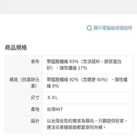
顯示電腦版詳細說明
商品規格
表布
聚醯胺纖維 83％（含涼感紗、膠原蛋白
紗）、彈性纖維 17％
褲底（抗菌鋅元
聚醯胺纖維 92％（含嫘縈 50％）、彈性纖
素）
維 8％
尺寸
ＸＸL
產地
台灣MIT
設計
以台灣女性的需求為導向，只願提供好穿，
連法朵車縫姐姐都愛穿的內褲。