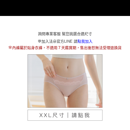
本島宅配（ 偏遠地區約需3-5工作天）
每筆NT$80，滿NT$790(含以上)免運費
離島配送
每筆NT$100，滿NT$890(含以上)免運費
詢問專業客服 幫您挑選合適尺寸
國家/地區配送
查看運費
💬加入法朵官方LINE 請
點我加入
🌸
內褲屬於貼身衣褲，不適用７天鑑賞期，售出後恕無法受理退換貨