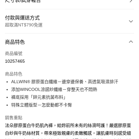
尺寸表/試穿報告
付款與運送方式
超取滿NT$790免運
付款方式
商品特色
信用卡一次付款
商品編號
超商取貨付款
10257465
LINE Pay
商品特色
Apple Pay
ALLWIN® 膠原蛋白纖維－邊穿邊保養、高透氣吸濕排汗
添加WINCOOL涼感紗纖維－穿整天也不悶熱
街口支付
褲底採用「鋅元素抗菌布料」
悠遊付
特殊立體版型－怎麼動都不卡臀
大哥付你分期
銷售重點
相關說明
法朵膠原蛋白牛奶肌內褲，給妳前所未有的絲滑呵護！嚴選膠原蛋
【大哥付你分期使用說明】
白紗與牛奶絲材質，帶來極致親膚的柔嫩觸感，讓肌膚時刻感受細
ATM付款
1.本服務由台灣大哥大提供，台灣大哥大用戶可立即使用無須另外申請。