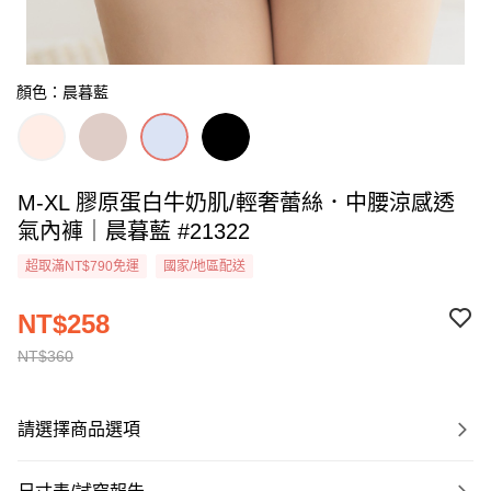
顏色：晨暮藍
M-XL 膠原蛋白牛奶肌/輕奢蕾絲．中腰涼感透
氣內褲｜晨暮藍 #21322
超取滿NT$790免運
國家/地區配送
NT$258
NT$360
請選擇商品選項