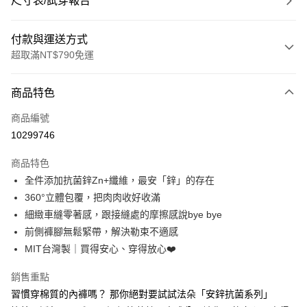
尺寸表/試穿報告
付款與運送方式
超取滿NT$790免運
付款方式
商品特色
信用卡一次付款
商品編號
超商取貨付款
10299746
LINE Pay
商品特色
Apple Pay
全件添加抗菌鋅Zn+纖維，最安「鋅」的存在
360°立體包覆，把肉肉收好收滿
街口支付
細緻車縫零著感，跟接縫處的摩擦感說bye bye
悠遊付
前側褲腳無鬆緊帶，解決勒束不適感
MIT台灣製｜買得安心、穿得放心❤️
大哥付你分期
相關說明
銷售重點
【大哥付你分期使用說明】
習慣穿棉質的內褲嗎？ 那你絕對要試試法朵「安鋅抗菌系列」
ATM付款
1.本服務由台灣大哥大提供，台灣大哥大用戶可立即使用無須另外申請。