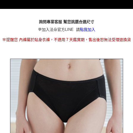
本島宅配（ 偏遠地區約需3-5工作天）
每筆NT$80，滿NT$790(含以上)免運費
離島配送
詢問專業客服 幫您挑選合適尺寸
每筆NT$100，滿NT$890(含以上)免運費
💬加入法朵官方LINE 請
點我加入
國家/地區配送
查看運費
🌸提醒您 內褲屬於貼身衣褲，不適用７天鑑賞期，售出後恕無法受理退換貨