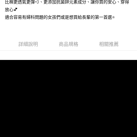
2.付款方式選擇「大哥付你分期」，訂單成立後會自動跳轉到大哥付的交易
比棉更透氣更彈💨、更添加抗菌鋅元素成分、讓你買的安心、穿得
流程，驗證手機門號後，選擇欲分期的期數、繳款截止日，確認付款後即完
放心💕
運送方式
成交易。
適合容易有婦科問題的女孩們或是想買給長輩的第一首選⭐️
3.實際核准額度、可分期數及費用金額請依後續交易確認頁面所載為準。
全家取貨付款
4.訂單成立30分鐘內，如未前往確認交易或遇審核未通過，訂單將自動取
每筆NT$80，滿NT$790(含以上)免運費
消。如遇「轉專審核」未通過狀況，表示未達大哥付你分期系統評分，恕無
法說明評估內容。
付款後全家取貨
【繳款方式說明】
詳細說明
商品規格
相關推薦
1.分期款項不併入電信帳單，「大哥付你分期」於每月結算日後寄送繳費提
每筆NT$80，滿NT$790(含以上)免運費
醒簡訊。
2.透過簡訊連結打開帳單後，可選擇「超商條碼／台灣大直營門市／銀行轉
【不提供萊爾富取貨付款】
帳／街口支付／iPASS MONEY」等通路繳費。
每筆NT$8,888
【注意事項】
【不提供萊爾富取貨】
1.本服務係由「台灣大哥大股份有限公司」（以下簡稱本公司）所提供，讓
用戶於交易時，得透過本服務購買商品或服務，並由商店將買賣／分期付款
每筆NT$8,888
買賣價金債權讓與本公司後，依約使用本公司帳單繳交帳款。
2.基於同意付款使用「大哥付你分期」之契約關係目的，商店將以您的個人
7-11取貨付款
資料（包含姓名、電話或地址）提供予台灣大哥大進項蒐集、處理及利用，
由本公司與您本人進行分期帳單所需資料之確認、核對及更正。
每筆NT$80，滿NT$790(含以上)免運費
3.完整用戶服務條款，請詳閱以下連結：
https://oppay.tw/userRule
付款後7-11取貨
每筆NT$80，滿NT$790(含以上)免運費