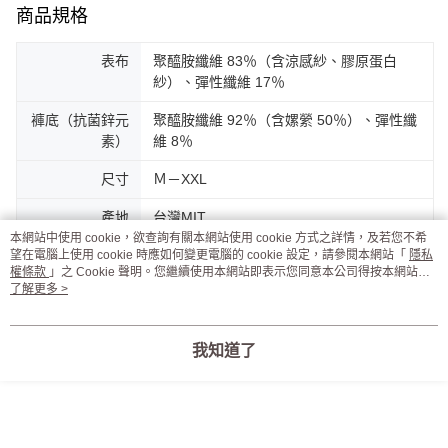
商品規格
表布
聚醯胺纖維 83％（含涼感紗、膠原蛋白
紗）、彈性纖維 17％
褲底（抗菌鋅元
聚醯胺纖維 92％（含嫘縈 50％）、彈性纖
素）
維 8％
尺寸
Ｍ－XXL
產地
台灣MIT
本網站中使用 cookie，欲查詢有關本網站使用 cookie 方式之詳情，及若您不希
設計
以台灣女性的需求為導向，只願提供好穿，
望在電腦上使用 cookie 時應如何變更電腦的 cookie 設定，請參閱本網站「
隱私
權條款
」之 Cookie 聲明。您繼續使用本網站即表示您同意本公司得按本網站使
連法朵車縫姐姐都愛穿的內褲。
用條款之 Cookie 聲明使用 cookie。
了解更多 >
客服
我知道了
商品相關分類 (7)
查看全部
■ 依版型
｜ 大尺碼 XXL-XXXL