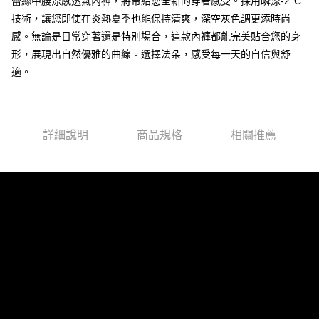
蕾絲中腰涼感透氣內褲，將帶給您全新的穿著感受。採用瞬涼-2°C
ATM付款
1.本服務由台灣大哥大提供，台灣大哥大用戶可立即使用無須另外申請。
2.付款方式選擇「大哥付你分期」，訂單成立後會自動跳轉到大哥付的交易
技術，讓您即使在炎熱夏季也能保持清爽，深空灰色調更添時尚
流程，驗證手機門號後，選擇欲分期的期數、繳款截止日，確認付款後即完
感。無論是日常穿著還是特別場合，這款內褲都能完美貼合您的身
運送方式
成交易。
形，展現出自然優雅的曲線。選擇法朵，感受每一天的自信與舒
3.實際核准額度、可分期數及費用金額請依後續交易確認頁面所載為準。
全家取貨付款
4.訂單成立30分鐘內，如未前往確認交易或遇審核未通過，訂單將自動取
適。
每筆NT$80，滿NT$790(含以上)免運費
消。如遇「轉專審核」未通過狀況，表示未達大哥付你分期系統評分，恕無
法說明評估內容。
付款後全家取貨
【繳款方式說明】
1.分期款項不併入電信帳單，「大哥付你分期」於每月結算日後寄送繳費提
每筆NT$80，滿NT$790(含以上)免運費
醒簡訊。
詳細說明
商品規格
相關推薦
2.透過簡訊連結打開帳單後，可選擇「超商條碼／台灣大直營門市／銀行轉
【不提供萊爾富取貨付款】
帳／街口支付／iPASS MONEY」等通路繳費。
每筆NT$8,888
【注意事項】
【不提供萊爾富取貨】
1.本服務係由「台灣大哥大股份有限公司」（以下簡稱本公司）所提供，讓
用戶於交易時，得透過本服務購買商品或服務，並由商店將買賣／分期付款
每筆NT$8,888
買賣價金債權讓與本公司後，依約使用本公司帳單繳交帳款。
2.基於同意付款使用「大哥付你分期」之契約關係目的，商店將以您的個人
7-11取貨付款
資料（包含姓名、電話或地址）提供予台灣大哥大進項蒐集、處理及利用，
由本公司與您本人進行分期帳單所需資料之確認、核對及更正。
每筆NT$80，滿NT$790(含以上)免運費
3.完整用戶服務條款，請詳閱以下連結：
https://oppay.tw/userRule
付款後7-11取貨
每筆NT$80，滿NT$790(含以上)免運費