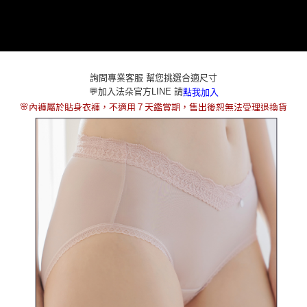
本島宅配（ 偏遠地區約需3-5工作天）
每筆NT$80，滿NT$790(含以上)免運費
離島配送
每筆NT$100，滿NT$890(含以上)免運費
詢問專業客服 幫您挑選合適尺寸
💬加入法朵官方LINE 請
點我加入
國家/地區配送
查看運費
🌸
內褲屬於貼身衣褲，不適用７天鑑賞期，售出後恕無法受理退換貨