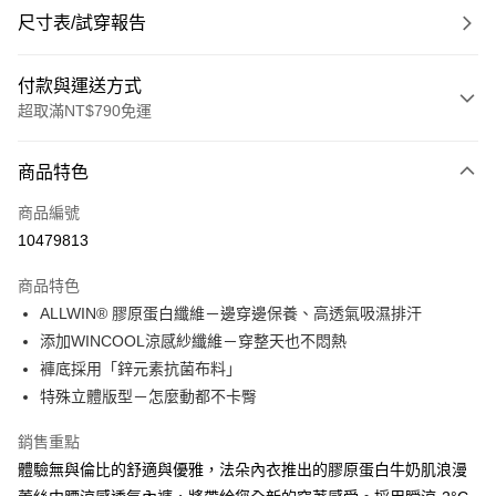
尺寸表/試穿報告
付款與運送方式
超取滿NT$790免運
付款方式
商品特色
信用卡一次付款
商品編號
超商取貨付款
10479813
LINE Pay
商品特色
Apple Pay
ALLWIN® 膠原蛋白纖維－邊穿邊保養、高透氣吸濕排汗
添加WINCOOL涼感紗纖維－穿整天也不悶熱
街口支付
褲底採用「鋅元素抗菌布料」
悠遊付
特殊立體版型－怎麼動都不卡臀
大哥付你分期
銷售重點
相關說明
體驗無與倫比的舒適與優雅，法朵內衣推出的膠原蛋白牛奶肌浪漫
【大哥付你分期使用說明】