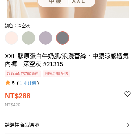
顏色：深空灰
XXL 膠原蛋白牛奶肌/浪漫蕾絲．中腰涼感透氣
內褲｜深空灰 #21315
超取滿NT$790免運
國家/地區配送
5
(
1
則評價
)
NT$288
NT$420
請選擇商品選項