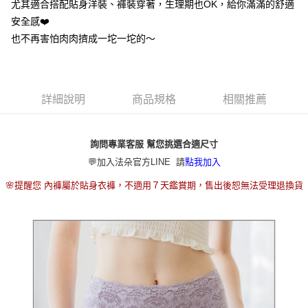
2.付款方式選擇「大哥付你分期」，訂單成立後會自動跳轉到大哥付的交易
尤其適合搭配貼身洋裝、褲裝穿著，生理期也OK，給你滿滿的舒適
流程，驗證手機門號後，選擇欲分期的期數、繳款截止日，確認付款後即完
安全感❤️
運送方式
成交易。
也不再害怕肉肉擠成一坨一坨的～
3.實際核准額度、可分期數及費用金額請依後續交易確認頁面所載為準。
全家取貨付款
4.訂單成立30分鐘內，如未前往確認交易或遇審核未通過，訂單將自動取
每筆NT$80，滿NT$790(含以上)免運費
消。如遇「轉專審核」未通過狀況，表示未達大哥付你分期系統評分，恕無
法說明評估內容。
付款後全家取貨
【繳款方式說明】
詳細說明
商品規格
相關推薦
1.分期款項不併入電信帳單，「大哥付你分期」於每月結算日後寄送繳費提
每筆NT$80，滿NT$790(含以上)免運費
醒簡訊。
2.透過簡訊連結打開帳單後，可選擇「超商條碼／台灣大直營門市／銀行轉
【不提供萊爾富取貨付款】
帳／街口支付／iPASS MONEY」等通路繳費。
詢問專業客服 幫您挑選合適尺寸
每筆NT$8,888
💬加入法朵官方LINE 請
點我加入
【注意事項】
【不提供萊爾富取貨】
1.本服務係由「台灣大哥大股份有限公司」（以下簡稱本公司）所提供，讓
🌸提醒您 內褲屬於貼身衣褲，不適用７天鑑賞期，售出後恕無法受理退換貨
用戶於交易時，得透過本服務購買商品或服務，並由商店將買賣／分期付款
每筆NT$8,888
買賣價金債權讓與本公司後，依約使用本公司帳單繳交帳款。
2.基於同意付款使用「大哥付你分期」之契約關係目的，商店將以您的個人
7-11取貨付款
資料（包含姓名、電話或地址）提供予台灣大哥大進項蒐集、處理及利用，
由本公司與您本人進行分期帳單所需資料之確認、核對及更正。
每筆NT$80，滿NT$790(含以上)免運費
3.完整用戶服務條款，請詳閱以下連結：
https://oppay.tw/userRule
付款後7-11取貨
每筆NT$80，滿NT$790(含以上)免運費