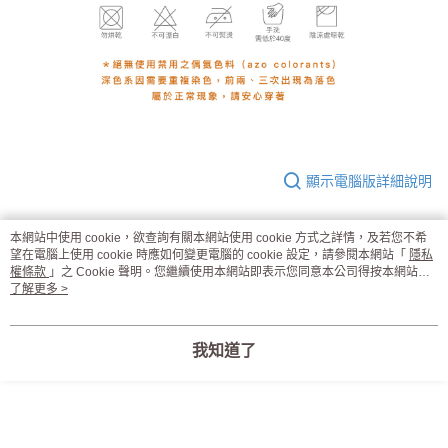
顯示電腦版詳細說明
本網站中使用 cookie，欲查詢有關本網站使用 cookie 方式之詳情，及若您不希
商品規格
望在電腦上使用 cookie 時應如何變更電腦的 cookie 設定，請參閱本網站「
隱私
權條款
」之 Cookie 聲明。您繼續使用本網站即表示您同意本公司得按本網站使
用條款之 Cookie 聲明使用 cookie。
了解更多 >
材質
聚醯胺纖維 86％ （含涼感紗 43％、亮光紗
43％）、彈性纖維 14％
褲底
聚脂纖維 65％、棉 35％
我知道了
尺寸
Ｍ－ＸＸＸＬ
產地
台灣MIT