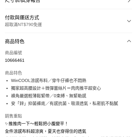
尺寸表/試穿報告
付款與運送方式
超取滿NT$790免運
付款方式
商品特色
信用卡一次付款
商品編號
超商取貨付款
10666461
LINE Pay
商品特色
Apple Pay
WinCOOL涼感布料／穿牛仔褲也不悶熱
獨家超高腰設計＋微彈蕾絲片＝肉肉推平超安心
街口支付
褲角嚴選輕薄鬆緊帶／0束縛、無緊勒感
悠遊付
安「鋅」抑菌褲底／有感抗菌、吸濕透氣，私密肌不黏膩
大哥付你分期
銷售重點
相關說明
✨推推肉一下～輕鬆把小腹變平！
【大哥付你分期使用說明】
全件涼感布料超涼爽，夏天也穿得住的透氣
ATM付款
1.本服務由台灣大哥大提供，台灣大哥大用戶可立即使用無須另外申請。