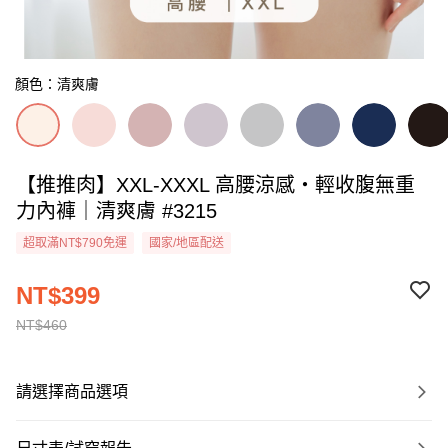
顏色：清爽膚
【推推肉】XXL-XXXL 高腰涼感・輕收腹無重
力內褲｜清爽膚 #3215
超取滿NT$790免運
國家/地區配送
NT$399
NT$460
請選擇商品選項