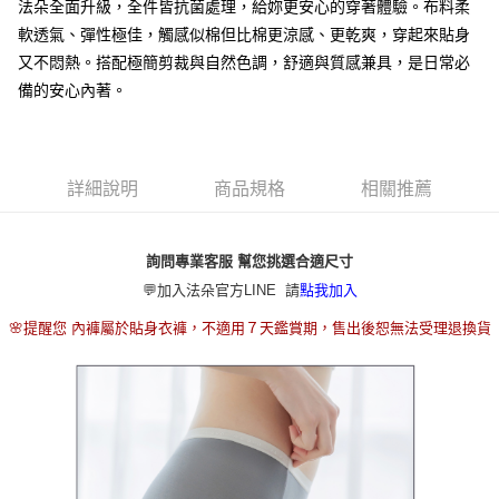
2.付款方式選擇「大哥付你分期」，訂單成立後會自動跳轉到大哥付的交易
法朵全面升級，全件皆抗菌處理，給妳更安心的穿著體驗。布料柔
流程，驗證手機門號後，選擇欲分期的期數、繳款截止日，確認付款後即完
軟透氣、彈性極佳，觸感似棉但比棉更涼感、更乾爽，穿起來貼身
運送方式
成交易。
又不悶熱。搭配極簡剪裁與自然色調，舒適與質感兼具，是日常必
3.實際核准額度、可分期數及費用金額請依後續交易確認頁面所載為準。
全家取貨付款
4.訂單成立30分鐘內，如未前往確認交易或遇審核未通過，訂單將自動取
備的安心內著。
每筆NT$80，滿NT$790(含以上)免運費
消。如遇「轉專審核」未通過狀況，表示未達大哥付你分期系統評分，恕無
法說明評估內容。
付款後全家取貨
【繳款方式說明】
1.分期款項不併入電信帳單，「大哥付你分期」於每月結算日後寄送繳費提
每筆NT$80，滿NT$790(含以上)免運費
醒簡訊。
詳細說明
商品規格
相關推薦
2.透過簡訊連結打開帳單後，可選擇「超商條碼／台灣大直營門市／銀行轉
【不提供萊爾富取貨付款】
帳／街口支付／iPASS MONEY」等通路繳費。
每筆NT$8,888
詢問專業客服 幫您挑選合適尺寸
【注意事項】
【不提供萊爾富取貨】
1.本服務係由「台灣大哥大股份有限公司」（以下簡稱本公司）所提供，讓
💬加入法朵官方LINE 請
點我加入
用戶於交易時，得透過本服務購買商品或服務，並由商店將買賣／分期付款
每筆NT$8,888
買賣價金債權讓與本公司後，依約使用本公司帳單繳交帳款。
🌸提醒您 內褲屬於貼身衣褲，不適用７天鑑賞期，售出後恕無法受理退換貨
2.基於同意付款使用「大哥付你分期」之契約關係目的，商店將以您的個人
7-11取貨付款
資料（包含姓名、電話或地址）提供予台灣大哥大進項蒐集、處理及利用，
由本公司與您本人進行分期帳單所需資料之確認、核對及更正。
每筆NT$80，滿NT$790(含以上)免運費
3.完整用戶服務條款，請詳閱以下連結：
https://oppay.tw/userRule
付款後7-11取貨
每筆NT$80，滿NT$790(含以上)免運費