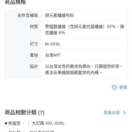
商品規格
全件含褲底
鋅元素纖維布料
材質
聚醯胺纖維（含鋅元素抗菌纖維）92％、彈
性纖維 8％
尺寸
M-XXXL
產地
台灣MIT
設計
以台灣女性的需求為導向，只願提供好穿，
連法朵車縫姐姐都愛穿的內褲。
客服
商品相關分類 (7)
查看全部
■ 依版型
｜ 大尺碼 XXL-XXXL