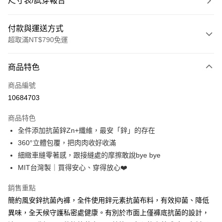
尺寸表/試穿報告
付款與運送方式
超取滿NT$790免運
付款方式
商品特色
信用卡一次付款
商品編號
超商取貨付款
10684703
LINE Pay
商品特色
Apple Pay
全件添加抗菌鋅Zn+纖維，最安「鋅」的存在
360°立體包覆，把肉肉收好收滿
街口支付
細緻車縫零著感，跟接縫處的摩擦敢說bye bye
悠遊付
MIT台灣製｜買得安心、穿得放心❤️
大哥付你分期
銷售重點
相關說明
簡約風安鋅抗菌內褲，全件使用鋅元素抗菌布料，有效抑菌、降低
【大哥付你分期使用說明】
異味，全天候守護私密處健康。有別於市面上僅褲底抗菌的設計，
ATM付款
1.本服務由台灣大哥大提供，台灣大哥大用戶可立即使用無須另外申請。