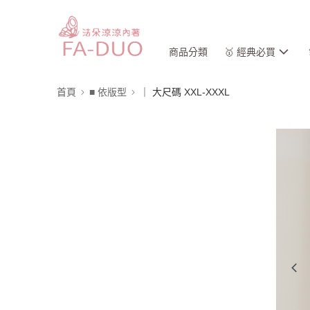
商品分類
🥇 經典必買
首頁
■ 依版型
｜ 大尺碼 XXL-XXXL