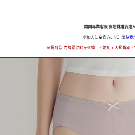
帳／街口支
🧁 大尺
【不提供
🧊 夏日
【注意事
每筆NT$8,
1.本服務
◼︎ 內褲主題
用戶於交
【不提供
詢問專業客服 幫您挑選合適
款買賣價
每筆NT$8,
2.基於同
💬加入法朵官方LINE 請
點我
資料（包
7-11取貨
用，由本
🌸提醒您 內褲屬於貼身衣褲，不適用７天鑑賞期
3.完整用
每筆NT$8
付款後7-1
每筆NT$8
本島宅配（
每筆NT$8
離島配送
每筆NT$1
國家/地區