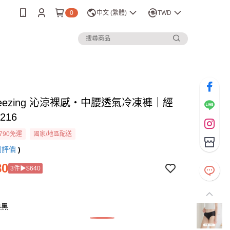
0
中文 (繁體)
TWD
Freezing 沁涼裸感・中腰透氣冷凍褲｜經
216
790免運
國家/地區配送
則評價
)
80
3件▶︎$640
典黑