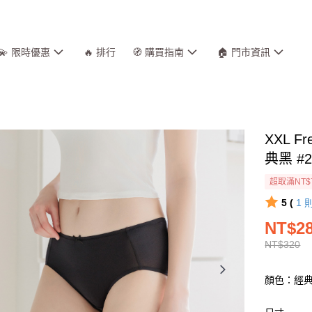
💫 限時優惠
🔥 排行
🧭 購買指南
🏠 門市資訊
XXL 
典黑 #2
超取滿NT$
5 (
1
NT$2
NT$320
顏色：經