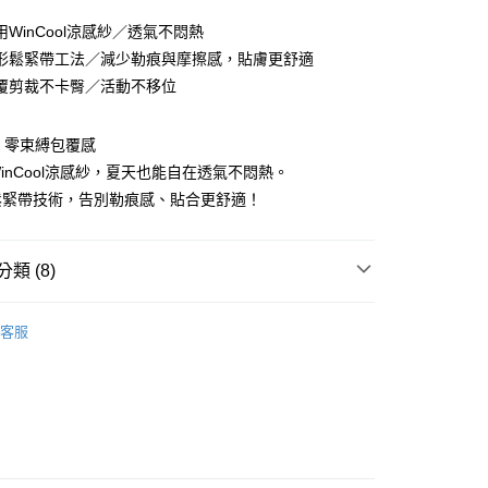
WinCool涼感紗／透氣不悶熱
形鬆緊帶工法／減少勒痕與摩擦感，貼膚更舒適
覆剪裁不卡臀／活動不移位
× 零束縛包覆感
inCool涼感紗，夏天也能自在透氣不悶熱。
分期
鬆緊帶技術，告別勒痕感、貼合更舒適！
你分期使用說明】
由台灣大哥大提供，台灣大哥大用戶可立即使用無須另外申請。
類 (8)
式選擇「大哥付你分期」，訂單成立後會自動跳轉到大哥付的交易
證手機門號後，選擇欲分期的期數、繳款截止日，確認付款後即
。
｜ 大尺碼 XXL-XXXL
客服
准額度、可分期數及費用金額請依後續交易確認頁面所載為準。
市
立30分鐘內，如未前往確認交易或遇審核未通過，訂單將自動取
付款
「轉專審核」未通過狀況，表示未達大哥付你分期系統評分，恕
▪︎ 涼感褲
0，滿NT$790(含以上)免運費
評估內容。
式說明】
｜中腰內褲
家取貨
項不併入電信帳單，「大哥付你分期」於每月結算日後寄送繳費提
・ 簡約素面
0，滿NT$790(含以上)免運費
訊連結打開帳單後，可選擇「超商條碼／台灣大直營門市／銀行轉