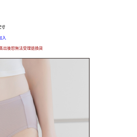
付／iPASS MONEY」等通路繳費。
碼專區｜高彈力高透氣
萊爾富取貨付款】
涼感降溫館
項】
888
係由「台灣大哥大股份有限公司」（以下簡稱本公司）所提供，讓
｜Panties
🧊 怕熱人救星｜穿上瞬間涼感
易時，得透過本服務購買商品或服務，並由商店將買賣／分期付
萊爾富取貨】
尺寸
金債權讓與本公司後，依約使用本公司帳單繳交帳款。
888
意付款使用「大哥付你分期」之契約關係目的，商店將以您的個人
加入
含姓名、電話或地址）提供予台灣大哥大進項蒐集、處理及利
付款
公司與您本人進行分期帳單所需資料之確認、核對及更正。
，售出後恕無法受理退換貨
戶服務條款，請詳閱以下連結：
https://oppay.tw/userRule
0，滿NT$790(含以上)免運費
1取貨
0，滿NT$790(含以上)免運費
 偏遠地區約需3-5工作天）
0，滿NT$790(含以上)免運費
00，滿NT$890(含以上)免運費
配送
查看運費