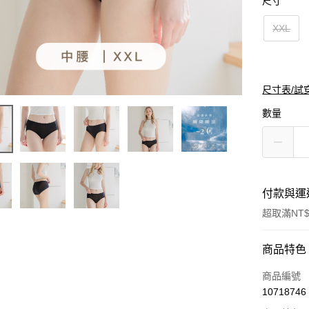
尺寸
XXL
尺寸表/試
數量
付款與運
超取滿NT$
付款方式
商品特色
信用卡一
商品編號
10718746
超商取貨