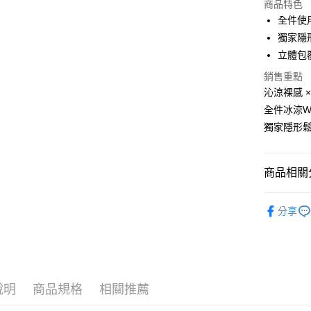
商品特色
LINE Pay
全件使用
獨家隱
Apple Pay
立體包
街口支付
銷售重點
沁涼裸感 
悠遊付
全件冰涼W
大哥付你
獨家隱形
相關說明
【大哥付
ATM付款
1.本服務
商品相關分
2.付款方
流程，驗
■ 依版型
完成交易
運送方式
分享
3.實際核
🆕 新品上
4.訂單成
全家取貨
消。如遇
■ 依功能
每筆NT$8
無法說明
【繳款方
■ 依版型
付款後全
1.分期款
醒簡訊。
說明
商品規格
相關推薦
■ 依設計
每筆NT$8
2.透過簡