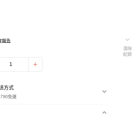
穿報告
清除
紀錄
送方式
790免運
次付款
付款