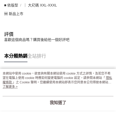
■ 依版型
｜ 大尺碼 XXL-XXXL
🆕 新品上市
評價
喜歡這個商品嗎？購買後給他一個好評吧
本分類熱銷
全站排行
本網站中使用 cookie，欲查詢有關本網站使用 cookie 方式之詳情，及若您不希
熱門標籤
望在電腦上使用 cookie 時應如何變更電腦的 cookie 設定，請參閱本網站「
隱私
權條款
」之 Cookie 聲明。您繼續使用本網站即表示您同意本公司得按本網站使
用條款之 Cookie 聲明使用 cookie。
了解更多 >
我知道了