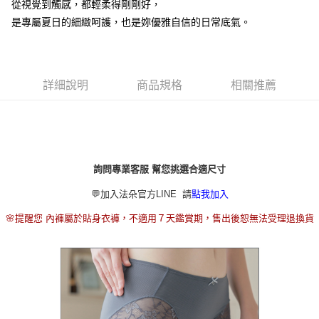
2.付款方式選擇「大哥付你分期」，訂單成立後會自動跳轉到大哥付的交易
從視覺到觸感，都輕柔得剛剛好，
流程，驗證手機門號後，選擇欲分期的期數、繳款截止日，確認付款後即完
是專屬夏日的細緻呵護，也是妳優雅自信的日常底氣。
運送方式
成交易。
3.實際核准額度、可分期數及費用金額請依後續交易確認頁面所載為準。
全家取貨付款
4.訂單成立30分鐘內，如未前往確認交易或遇審核未通過，訂單將自動取
每筆NT$80，滿NT$790(含以上)免運費
消。如遇「轉專審核」未通過狀況，表示未達大哥付你分期系統評分，恕無
法說明評估內容。
詳細說明
商品規格
相關推薦
付款後全家取貨
【繳款方式說明】
1.分期款項不併入電信帳單，「大哥付你分期」於每月結算日後寄送繳費提
每筆NT$80，滿NT$790(含以上)免運費
醒簡訊。
2.透過簡訊連結打開帳單後，可選擇「超商條碼／台灣大直營門市／銀行轉
【不提供萊爾富取貨付款】
帳／街口支付／iPASS MONEY」等通路繳費。
每筆NT$8,888
詢問專業客服 幫您挑選合適尺寸
【注意事項】
【不提供萊爾富取貨】
1.本服務係由「台灣大哥大股份有限公司」（以下簡稱本公司）所提供，讓
💬加入法朵官方LINE 請
點我加入
用戶於交易時，得透過本服務購買商品或服務，並由商店將買賣／分期付款
每筆NT$8,888
買賣價金債權讓與本公司後，依約使用本公司帳單繳交帳款。
🌸提醒您 內褲屬於貼身衣褲，不適用７天鑑賞期，售出後恕無法受理退換貨
2.基於同意付款使用「大哥付你分期」之契約關係目的，商店將以您的個人
7-11取貨付款
資料（包含姓名、電話或地址）提供予台灣大哥大進項蒐集、處理及利用，
由本公司與您本人進行分期帳單所需資料之確認、核對及更正。
每筆NT$80，滿NT$790(含以上)免運費
3.完整用戶服務條款，請詳閱以下連結：
https://oppay.tw/userRule
付款後7-11取貨
每筆NT$80，滿NT$790(含以上)免運費