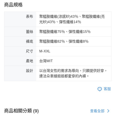
商品規格
表布
聚醯胺纖維(涼感紗)43％、聚醯胺纖維(亮
光紗)43％、彈性纖維14％
蕾絲
聚醯胺纖維75％、彈性纖維15％
褲底
聚醯胺纖維82％、彈性纖維8％
尺寸
M-XXL
產地
台灣MIT
設計
以台灣女性的需求為導向，只願提供好穿，
連法朵車縫姐姐都愛穿的內褲。
客服
商品相關分類 (9)
查看全部