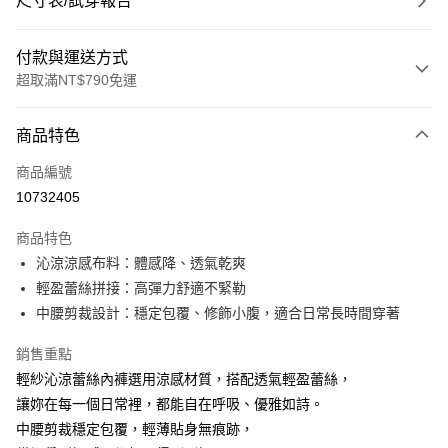
尺寸表/試穿報告
付款與運送方式
超取滿NT$790免運
付款方式
商品特色
信用卡一次付款
商品編號
超商取貨付款
10732405
LINE Pay
商品特色
Apple Pay
沁涼涼感布料：體感降、透氣乾爽
輕盈蕾絲拼接：高彈力舒適不緊勒
街口支付
中腰剪裁設計：穩定包覆、修飾小腹，適合日常長時間穿著
悠遊付
銷售重點
大哥付你分期
輕紗沁涼蕾絲內褲選用涼感材質，搭配透氣輕盈蕾絲，
相關說明
讓妳在每一個日常裡，都能自在呼吸、優雅如詩。
【大哥付你分期使用說明】
中腰剪裁穩定包覆，輕薄貼身無痕跡，
ATM付款
1.本服務由台灣大哥大提供，台灣大哥大用戶可立即使用無須另外申請。