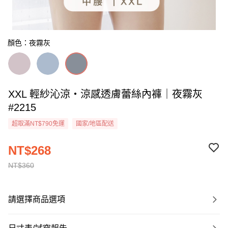
顏色：夜霧灰
XXL 輕紗沁涼・涼感透膚蕾絲內褲｜夜霧灰
#2215
超取滿NT$790免運
國家/地區配送
NT$268
NT$360
請選擇商品選項