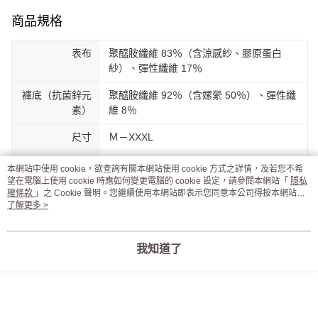
商品規格
表布
聚醯胺纖維 83％（含涼感紗、膠原蛋白
紗）、彈性纖維 17％
褲底（抗菌鋅元
聚醯胺纖維 92％（含嫘縈 50％）、彈性纖
素）
維 8％
尺寸
Ｍ－XXXL
產地
台灣MIT
本網站中使用 cookie，欲查詢有關本網站使用 cookie 方式之詳情，及若您不希
望在電腦上使用 cookie 時應如何變更電腦的 cookie 設定，請參閱本網站「
隱私
設計
以台灣女性的需求為導向，只願提供好穿，
權條款
」之 Cookie 聲明。您繼續使用本網站即表示您同意本公司得按本網站使
用條款之 Cookie 聲明使用 cookie。
了解更多 >
連法朵車縫姐姐都愛穿的貼身衣物。
客服
我知道了
商品相關分類 (8)
查看全部