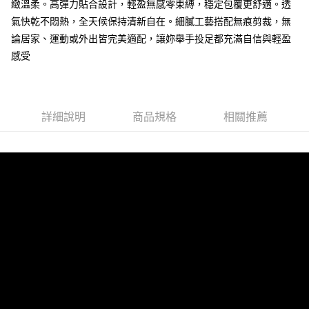
2.付款方式選擇「大哥付你分期」，訂單成立後會自動跳轉到大哥付的交易
緻溫柔。高彈力貼合設計，輕盈無感零束縛，穩定包覆更舒適。透
流程，驗證手機門號後，選擇欲分期的期數、繳款截止日，確認付款後即完
氣快乾不悶熱，全天候保持清新自在。細膩工藝搭配無痕剪裁，無
運送方式
成交易。
論居家、運動或外出皆完美適配，讓妳舉手投足都充滿自信與輕盈
3.實際核准額度、可分期數及費用金額請依後續交易確認頁面所載為準。
全家取貨付款
4.訂單成立30分鐘內，如未前往確認交易或遇審核未通過，訂單將自動取
感受
每筆NT$80，滿NT$790(含以上)免運費
消。如遇「轉專審核」未通過狀況，表示未達大哥付你分期系統評分，恕無
法說明評估內容。
付款後全家取貨
【繳款方式說明】
1.分期款項不併入電信帳單，「大哥付你分期」於每月結算日後寄送繳費提
每筆NT$80，滿NT$790(含以上)免運費
醒簡訊。
詳細說明
商品規格
相關推薦
2.透過簡訊連結打開帳單後，可選擇「超商條碼／台灣大直營門市／銀行轉
【不提供萊爾富取貨付款】
帳／街口支付／iPASS MONEY」等通路繳費。
每筆NT$8,888
【注意事項】
【不提供萊爾富取貨】
1.本服務係由「台灣大哥大股份有限公司」（以下簡稱本公司）所提供，讓
用戶於交易時，得透過本服務購買商品或服務，並由商店將買賣／分期付款
每筆NT$8,888
買賣價金債權讓與本公司後，依約使用本公司帳單繳交帳款。
2.基於同意付款使用「大哥付你分期」之契約關係目的，商店將以您的個人
7-11取貨付款
資料（包含姓名、電話或地址）提供予台灣大哥大進項蒐集、處理及利用，
由本公司與您本人進行分期帳單所需資料之確認、核對及更正。
每筆NT$80，滿NT$790(含以上)免運費
3.完整用戶服務條款，請詳閱以下連結：
https://oppay.tw/userRule
付款後7-11取貨
每筆NT$80，滿NT$790(含以上)免運費