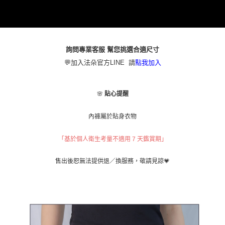
本島宅配（ 偏遠地區約需3-5工作天）
每筆NT$80，滿NT$790(含以上)免運費
離島配送
每筆NT$100，滿NT$890(含以上)免運費
詢問專業客服 幫您挑選合適尺寸
💬加入法朵官方LINE 請
點我加入
國家/地區配送
查看運費
🌸
貼心提醒
內褲屬於貼身衣物
「基於個人衛生考量不適用 7 天鑑賞期」
，敬請見諒💗
售出後恕無法提供退／換服務