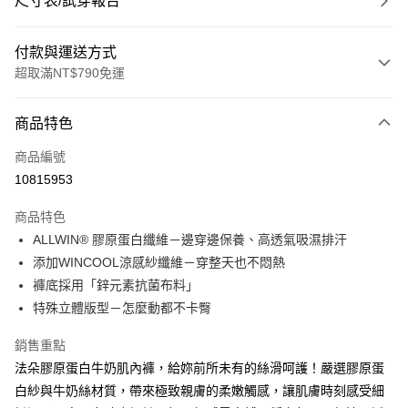
尺寸表/試穿報告
付款與運送方式
超取滿NT$790免運
付款方式
商品特色
信用卡一次付款
商品編號
超商取貨付款
10815953
LINE Pay
商品特色
Apple Pay
ALLWIN® 膠原蛋白纖維－邊穿邊保養、高透氣吸濕排汗
添加WINCOOL涼感紗纖維－穿整天也不悶熱
街口支付
褲底採用「鋅元素抗菌布料」
悠遊付
特殊立體版型－怎麼動都不卡臀
大哥付你分期
銷售重點
相關說明
法朵膠原蛋白牛奶肌內褲，給妳前所未有的絲滑呵護！嚴選膠原蛋
【大哥付你分期使用說明】
白紗與牛奶絲材質，帶來極致親膚的柔嫩觸感，讓肌膚時刻感受細
ATM付款
1.本服務由台灣大哥大提供，台灣大哥大用戶可立即使用無須另外申請。