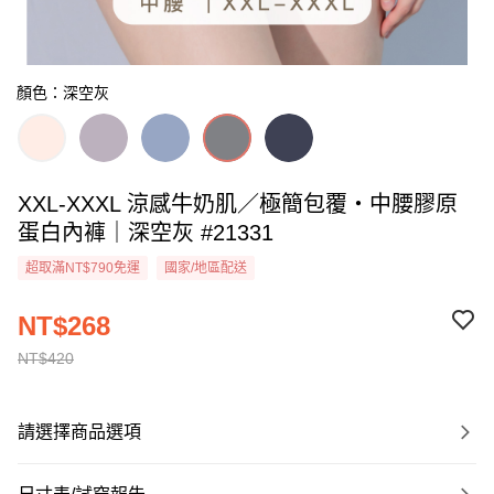
顏色：深空灰
XXL-XXXL 涼感牛奶肌／極簡包覆・中腰膠原
蛋白內褲｜深空灰 #21331
超取滿NT$790免運
國家/地區配送
NT$268
NT$420
請選擇商品選項