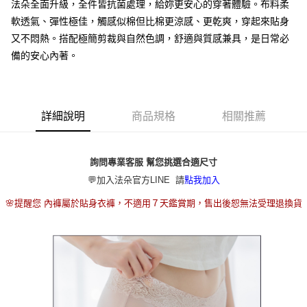
2.付款方式選擇「大哥付你分期」，訂單成立後會自動跳轉到大哥付的交易
法朵全面升級，全件皆抗菌處理，給妳更安心的穿著體驗。布料柔
流程，驗證手機門號後，選擇欲分期的期數、繳款截止日，確認付款後即完
軟透氣、彈性極佳，觸感似棉但比棉更涼感、更乾爽，穿起來貼身
運送方式
成交易。
又不悶熱。搭配極簡剪裁與自然色調，舒適與質感兼具，是日常必
3.實際核准額度、可分期數及費用金額請依後續交易確認頁面所載為準。
全家取貨付款
4.訂單成立30分鐘內，如未前往確認交易或遇審核未通過，訂單將自動取
備的安心內著。
每筆NT$80，滿NT$790(含以上)免運費
消。如遇「轉專審核」未通過狀況，表示未達大哥付你分期系統評分，恕無
法說明評估內容。
付款後全家取貨
【繳款方式說明】
1.分期款項不併入電信帳單，「大哥付你分期」於每月結算日後寄送繳費提
每筆NT$80，滿NT$790(含以上)免運費
醒簡訊。
詳細說明
商品規格
相關推薦
2.透過簡訊連結打開帳單後，可選擇「超商條碼／台灣大直營門市／銀行轉
【不提供萊爾富取貨付款】
帳／街口支付／iPASS MONEY」等通路繳費。
每筆NT$8,888
詢問專業客服 幫您挑選合適尺寸
【注意事項】
【不提供萊爾富取貨】
1.本服務係由「台灣大哥大股份有限公司」（以下簡稱本公司）所提供，讓
💬加入法朵官方LINE 請
點我加入
用戶於交易時，得透過本服務購買商品或服務，並由商店將買賣／分期付款
每筆NT$8,888
買賣價金債權讓與本公司後，依約使用本公司帳單繳交帳款。
🌸提醒您 內褲屬於貼身衣褲，不適用７天鑑賞期，售出後恕無法受理退換貨
2.基於同意付款使用「大哥付你分期」之契約關係目的，商店將以您的個人
7-11取貨付款
資料（包含姓名、電話或地址）提供予台灣大哥大進項蒐集、處理及利用，
由本公司與您本人進行分期帳單所需資料之確認、核對及更正。
每筆NT$80，滿NT$790(含以上)免運費
3.完整用戶服務條款，請詳閱以下連結：
https://oppay.tw/userRule
付款後7-11取貨
每筆NT$80，滿NT$790(含以上)免運費