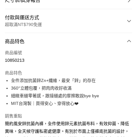
尺寸表/試穿報告
付款與運送方式
超取滿NT$790免運
付款方式
商品特色
信用卡一次付款
商品編號
超商取貨付款
10850213
LINE Pay
商品特色
Apple Pay
全件添加抗菌鋅Zn+纖維，最安「鋅」的存在
360°立體包覆，把肉肉收好收滿
街口支付
細緻車縫零著感，跟接縫處的摩擦敢說bye bye
悠遊付
MIT台灣製｜買得安心、穿得放心❤️
大哥付你分期
銷售重點
相關說明
簡約風安鋅抗菌內褲，全件使用鋅元素抗菌布料，有效抑菌、降低
【大哥付你分期使用說明】
異味，全天候守護私密處健康。有別於市面上僅褲底抗菌的設計，
ATM付款
1.本服務由台灣大哥大提供，台灣大哥大用戶可立即使用無須另外申請。