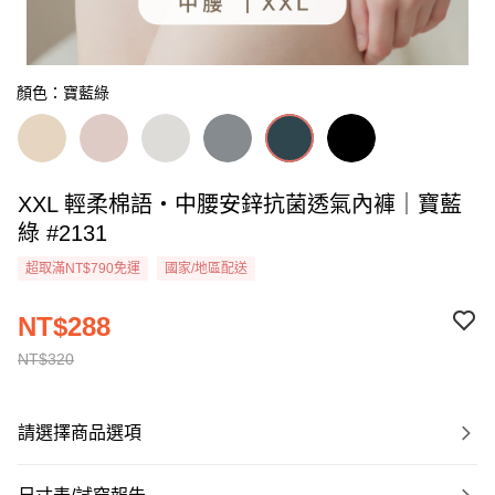
顏色：寶藍綠
XXL 輕柔棉語・中腰安鋅抗菌透氣內褲｜寶藍
綠 #2131
超取滿NT$790免運
國家/地區配送
NT$288
NT$320
請選擇商品選項