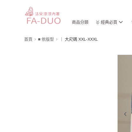
商品分類
🥇 經典必買
首頁
■ 依版型
｜ 大尺碼 XXL-XXXL