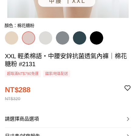
顏色：棉花糖粉
XXL 輕柔棉語・中腰安鋅抗菌透氣內褲｜棉花
糖粉 #2131
超取滿NT$790免運
國家/地區配送
NT$288
NT$320
請選擇商品選項