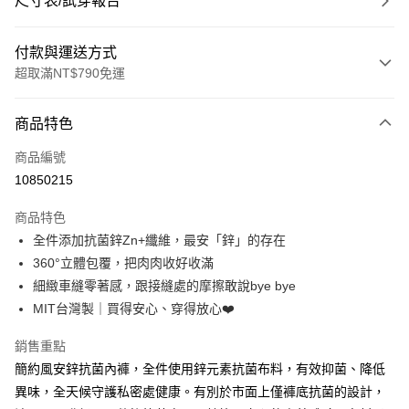
尺寸表/試穿報告
付款與運送方式
超取滿NT$790免運
付款方式
商品特色
信用卡一次付款
商品編號
超商取貨付款
10850215
LINE Pay
商品特色
Apple Pay
全件添加抗菌鋅Zn+纖維，最安「鋅」的存在
360°立體包覆，把肉肉收好收滿
街口支付
細緻車縫零著感，跟接縫處的摩擦敢說bye bye
悠遊付
MIT台灣製｜買得安心、穿得放心❤️
大哥付你分期
銷售重點
相關說明
簡約風安鋅抗菌內褲，全件使用鋅元素抗菌布料，有效抑菌、降低
【大哥付你分期使用說明】
異味，全天候守護私密處健康。有別於市面上僅褲底抗菌的設計，
ATM付款
1.本服務由台灣大哥大提供，台灣大哥大用戶可立即使用無須另外申請。