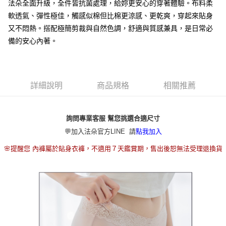
2.付款方式選擇「大哥付你分期」，訂單成立後會自動跳轉到大哥付的交易
法朵全面升級，全件皆抗菌處理，給妳更安心的穿著體驗。布料柔
流程，驗證手機門號後，選擇欲分期的期數、繳款截止日，確認付款後即完
軟透氣、彈性極佳，觸感似棉但比棉更涼感、更乾爽，穿起來貼身
運送方式
成交易。
又不悶熱。搭配極簡剪裁與自然色調，舒適與質感兼具，是日常必
3.實際核准額度、可分期數及費用金額請依後續交易確認頁面所載為準。
全家取貨付款
4.訂單成立30分鐘內，如未前往確認交易或遇審核未通過，訂單將自動取
備的安心內著。
每筆NT$80，滿NT$790(含以上)免運費
消。如遇「轉專審核」未通過狀況，表示未達大哥付你分期系統評分，恕無
法說明評估內容。
付款後全家取貨
【繳款方式說明】
1.分期款項不併入電信帳單，「大哥付你分期」於每月結算日後寄送繳費提
每筆NT$80，滿NT$790(含以上)免運費
醒簡訊。
詳細說明
商品規格
相關推薦
2.透過簡訊連結打開帳單後，可選擇「超商條碼／台灣大直營門市／銀行轉
【不提供萊爾富取貨付款】
帳／街口支付／iPASS MONEY」等通路繳費。
每筆NT$8,888
詢問專業客服 幫您挑選合適尺寸
【注意事項】
【不提供萊爾富取貨】
1.本服務係由「台灣大哥大股份有限公司」（以下簡稱本公司）所提供，讓
💬加入法朵官方LINE 請
點我加入
用戶於交易時，得透過本服務購買商品或服務，並由商店將買賣／分期付款
每筆NT$8,888
買賣價金債權讓與本公司後，依約使用本公司帳單繳交帳款。
🌸提醒您 內褲屬於貼身衣褲，不適用７天鑑賞期，售出後恕無法受理退換貨
2.基於同意付款使用「大哥付你分期」之契約關係目的，商店將以您的個人
7-11取貨付款
資料（包含姓名、電話或地址）提供予台灣大哥大進項蒐集、處理及利用，
由本公司與您本人進行分期帳單所需資料之確認、核對及更正。
每筆NT$80，滿NT$790(含以上)免運費
3.完整用戶服務條款，請詳閱以下連結：
https://oppay.tw/userRule
付款後7-11取貨
每筆NT$80，滿NT$790(含以上)免運費