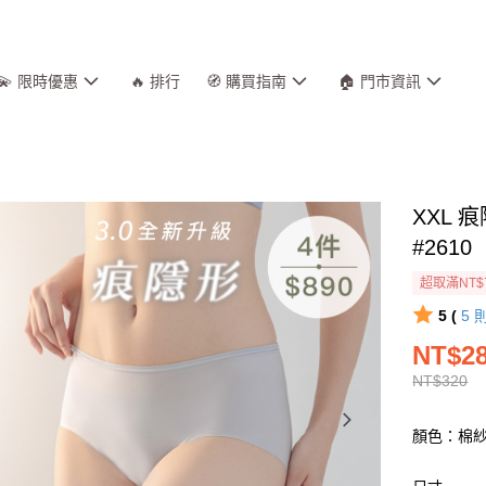
💫 限時優惠
🔥 排行
🧭 購買指南
🏠 門市資訊
XXL
#2610
超取滿NT$
5 (
5
NT$2
NT$320
顏色：棉