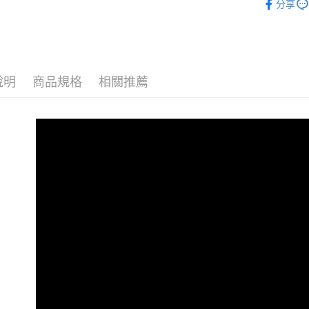
帳／街口支
分享
【不提供
🆕 新品上
【注意事
每筆NT$8,
■ 依版型
1.本服務
用戶於交
【不提供
■ 依設計
款買賣價
每筆NT$8,
2.基於同
說明
商品規格
相關推薦
🧁 大尺
資料（包
7-11取貨
用，由本
3.完整用
每筆NT$8
付款後7-1
每筆NT$8
本島宅配（
每筆NT$8
離島配送
每筆NT$1
國家/地區