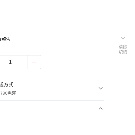
穿報告
清除
紀錄
送方式
790免運
次付款
付款