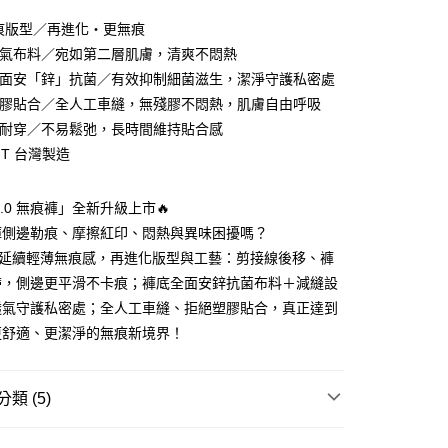
0無痕版型／再進化・更無痕
透氣布料／宛如第二層肌膚，清爽不悶熱
全面安「鋅」抗菌／有效抑制細菌滋生，潔淨守護私密處
塑膠貼合／全人工車縫，無殘膠不悶熱，肌膚自由呼吸
卻耐穿／不易鬆弛，長時間維持貼合感
IT 台灣製造
分期
3.0 無痕褲」全新升級上市🔥
你分期使用說明】
褲側邊勒痕、摩擦紅印、悶熱與異味困擾嗎？
由台灣大哥大提供，台灣大哥大用戶可立即使用無須另外申請。
式選擇「大哥付你分期」，訂單成立後會自動跳轉到大哥付的交易
0 延續輕薄無痕感，再進化版型與工藝：剪接線後移、褲
證手機門號後，選擇欲分期的期數、繳款截止日，確認付款後即
帶，側邊更平滑不卡痕；褲底全面安鋅抗菌布料＋減縫設
。
准額度、可分期數及費用金額請依後續交易確認頁面所載為準。
透氣守護私密處；全人工車縫、拒絕塑膠貼合，真正達到
立30分鐘內，如未前往確認交易或遇審核未通過，訂單將自動取
付款
更舒適、更潔淨的無痕新境界！
「轉專審核」未通過狀況，表示未達大哥付你分期系統評分，恕
0，滿NT$790(含以上)免運費
評估內容。
式說明】
家取貨
項不併入電信帳單，「大哥付你分期」於每月結算日後寄送繳費提
類 (5)
0，滿NT$790(含以上)免運費
訊連結打開帳單後，可選擇「超商條碼／台灣大直營門市／銀行轉
｜ 大尺碼 XXL-XXXL