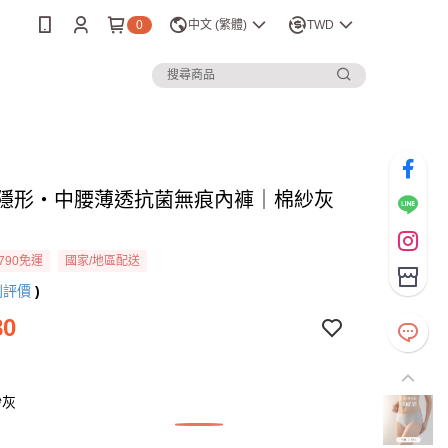
0
中文 (繁體)
TWD
 痕隱形・中腰薄透抗菌無痕內褲｜棉紗灰
790免運
國家/地區配送
則評價
)
80
紗灰