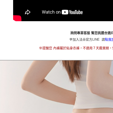
詢問專業客服 幫您挑選合適
💬加入法朵官方LINE 請
點我
🌸提醒您 內褲屬於貼身衣褲，不適用７天鑑賞期