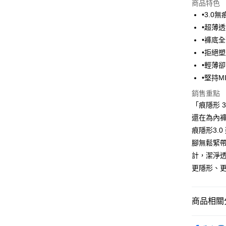
商品特色
LINE Pay
•3.
•超薄
Apple Pay
•褲底
街口支付
•拒絕
•輕薄
悠遊付
•堅持M
大哥付你
銷售重點
相關說明
「痕隱形 
【大哥付
ATM付款
還在為內
1.本服務
2.付款方
痕隱形3.
流程，驗
腳無鬆緊
完成交易
運送方式
3.實際核
計，潔淨
4.訂單成
全家取貨
更隱形、
消。如遇
每筆NT$8
無法說明
【繳款方
付款後全
1.分期款
商品相關分
醒簡訊。
每筆NT$8
2.透過簡
■ 依版型