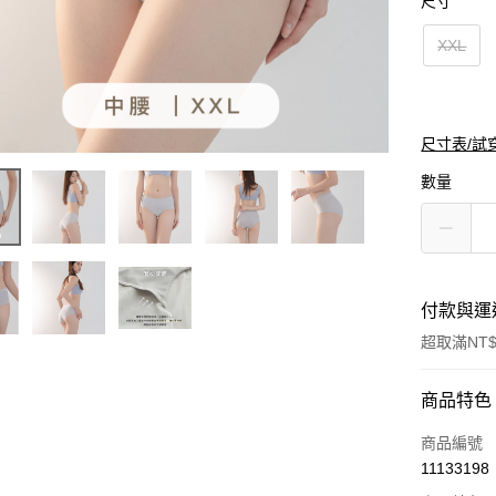
尺寸
XXL
尺寸表/試
數量
付款與運
超取滿NT$
付款方式
商品特色
信用卡一
商品編號
11133198
超商取貨