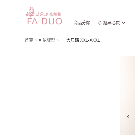
商品分類
🥇 經典必買
首頁
■ 依版型
｜ 大尺碼 XXL-XXXL