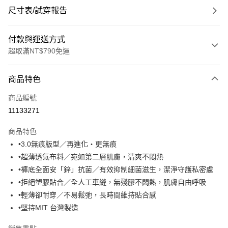
尺寸表/試穿報告
付款與運送方式
超取滿NT$790免運
付款方式
商品特色
信用卡一次付款
商品編號
超商取貨付款
11133271
LINE Pay
商品特色
Apple Pay
•3.0無痕版型／再進化・更無痕
•超薄透氣布料／宛如第二層肌膚，清爽不悶熱
街口支付
•褲底全面安「鋅」抗菌／有效抑制細菌滋生，潔淨守護私密處
悠遊付
•拒絕塑膠貼合／全人工車縫，無殘膠不悶熱，肌膚自由呼吸
•輕薄卻耐穿／不易鬆弛，長時間維持貼合感
大哥付你分期
•堅持MIT 台灣製造
相關說明
【大哥付你分期使用說明】