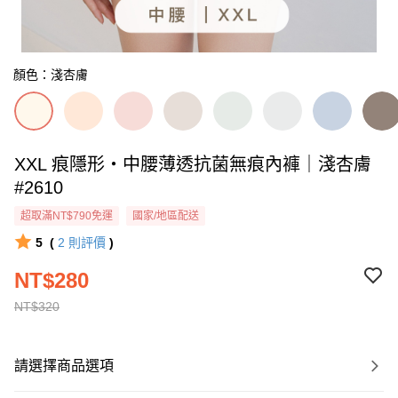
顏色：淺杏膚
XXL 痕隱形・中腰薄透抗菌無痕內褲｜淺杏膚
#2610
超取滿NT$790免運
國家/地區配送
5
(
2
則評價
)
NT$280
NT$320
請選擇商品選項