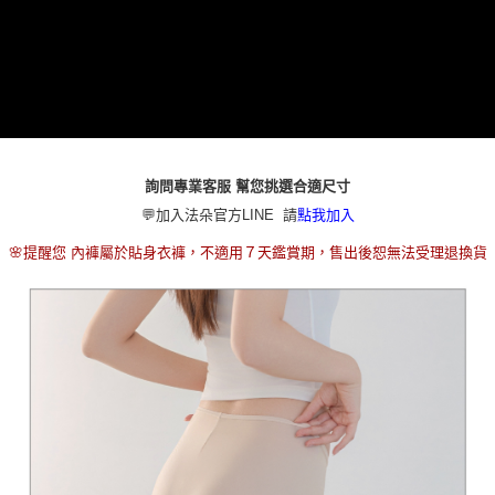
本島宅配（ 偏遠地區約需3-5工作天）
每筆NT$80，滿NT$790(含以上)免運費
離島配送
每筆NT$100，滿NT$890(含以上)免運費
國家/地區配送
查看運費
詢問專業客服 幫您挑選合適尺寸
💬加入法朵官方LINE 請
點我加入
🌸提醒您 內褲屬於貼身衣褲，不適用７天鑑賞期，售出後恕無法受理退換貨