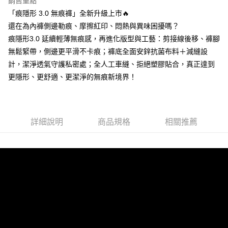
銷售重點
ATM付款
1.本服務由台灣大哥大提供，台灣大哥大用戶可立即使用無須另外申請。
2.付款方式選擇「大哥付你分期」，訂單成立後會自動跳轉到大哥付的交易
「痕隱形 3.0 無痕褲」全新升級上市🔥
流程，驗證手機門號後，選擇欲分期的期數、繳款截止日，確認付款後即完
還在為內褲側邊勒痕、摩擦紅印、悶熱與異味困擾嗎？
運送方式
成交易。
痕隱形3.0 延續輕薄無痕感，再進化版型與工藝：剪接線後移、褲腳
3.實際核准額度、可分期數及費用金額請依後續交易確認頁面所載為準。
全家取貨付款
4.訂單成立30分鐘內，如未前往確認交易或遇審核未通過，訂單將自動取
無鬆緊帶，側邊更平滑不卡痕；褲底全面安鋅抗菌布料＋減縫設
每筆NT$80，滿NT$790(含以上)免運費
消。如遇「轉專審核」未通過狀況，表示未達大哥付你分期系統評分，恕無
計，潔淨透氣守護私密處；全人工車縫、拒絕塑膠貼合，真正達到
法說明評估內容。
付款後全家取貨
更隱形、更舒適、更潔淨的無痕新境界！
【繳款方式說明】
1.分期款項不併入電信帳單，「大哥付你分期」於每月結算日後寄送繳費提
每筆NT$80，滿NT$790(含以上)免運費
醒簡訊。
2.透過簡訊連結打開帳單後，可選擇「超商條碼／台灣大直營門市／銀行轉
【不提供萊爾富取貨付款】
帳／街口支付／iPASS MONEY」等通路繳費。
詳細說明
商品規格
相關推薦
每筆NT$8,888
【注意事項】
【不提供萊爾富取貨】
1.本服務係由「台灣大哥大股份有限公司」（以下簡稱本公司）所提供，讓
用戶於交易時，得透過本服務購買商品或服務，並由商店將買賣／分期付款
每筆NT$8,888
買賣價金債權讓與本公司後，依約使用本公司帳單繳交帳款。
2.基於同意付款使用「大哥付你分期」之契約關係目的，商店將以您的個人
7-11取貨付款
資料（包含姓名、電話或地址）提供予台灣大哥大進項蒐集、處理及利用，
由本公司與您本人進行分期帳單所需資料之確認、核對及更正。
每筆NT$80，滿NT$790(含以上)免運費
3.完整用戶服務條款，請詳閱以下連結：
https://oppay.tw/userRule
付款後7-11取貨
每筆NT$80，滿NT$790(含以上)免運費