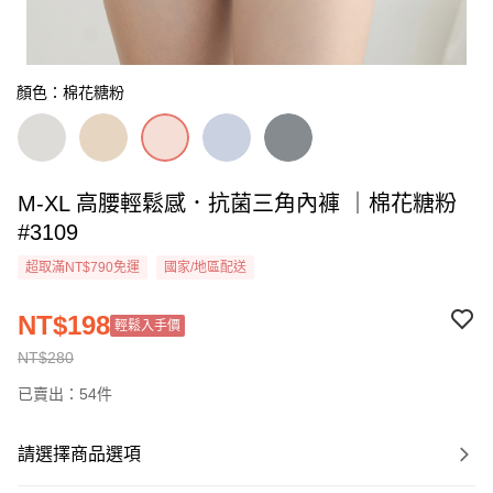
顏色：棉花糖粉
M-XL 高腰輕鬆感．抗菌三角內褲 ｜棉花糖粉
#3109
超取滿NT$790免運
國家/地區配送
NT$198
輕鬆入手價
NT$280
已賣出：54件
請選擇商品選項