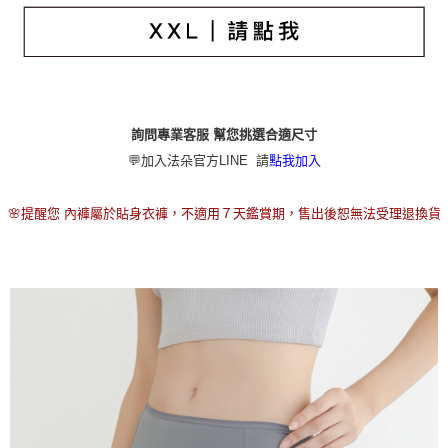
本島宅配（ 偏遠地區約需3-5工作天）
每筆NT$80，滿NT$790(含以上)免運費
離島配送
每筆NT$100，滿NT$890(含以上)免運費
詢問專業客服 幫您挑選合適尺寸
國家/地區配送
查看運費
💬加入法朵官方LINE 請
點我加入
🌸提醒您 內褲屬於貼身衣褲，不適用７天鑑賞期，售出後恕無法受理退換貨