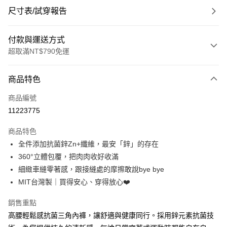
尺寸表/試穿報告
付款與運送方式
超取滿NT$790免運
付款方式
商品特色
信用卡一次付款
商品編號
超商取貨付款
11223775
LINE Pay
商品特色
Apple Pay
全件添加抗菌鋅Zn+纖維，最安「鋅」的存在
360°立體包覆，把肉肉收好收滿
街口支付
細緻車縫零著感，跟接縫處的摩擦敢說bye bye
悠遊付
MIT台灣製｜買得安心、穿得放心❤️
大哥付你分期
銷售重點
相關說明
高腰輕鬆感抗菌三角內褲，讓舒適與健康同行。採用鋅元素抗菌技
【大哥付你分期使用說明】