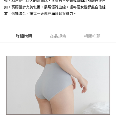
術，為您提供持久的清新感，無論日常穿著或運動時都能自在自
ATM付款
1.本服務由台灣大哥大提供，台灣大哥大用戶可立即使用無須另外申請。
2.付款方式選擇「大哥付你分期」，訂單成立後會自動跳轉到大哥付的交易
如。高腰設計完美包覆，展現優雅曲線，讓每個女性都能自信綻
流程，驗證手機門號後，選擇欲分期的期數、繳款截止日，確認付款後即完
放。選擇法朵，讓每一天都充滿輕鬆與魅力。
運送方式
成交易。
3.實際核准額度、可分期數及費用金額請依後續交易確認頁面所載為準。
全家取貨付款
4.訂單成立30分鐘內，如未前往確認交易或遇審核未通過，訂單將自動取
每筆NT$80，滿NT$790(含以上)免運費
消。如遇「轉專審核」未通過狀況，表示未達大哥付你分期系統評分，恕無
法說明評估內容。
詳細說明
商品規格
相關推薦
付款後全家取貨
【繳款方式說明】
1.分期款項不併入電信帳單，「大哥付你分期」於每月結算日後寄送繳費提
每筆NT$80，滿NT$790(含以上)免運費
醒簡訊。
2.透過簡訊連結打開帳單後，可選擇「超商條碼／台灣大直營門市／銀行轉
【不提供萊爾富取貨付款】
帳／街口支付／iPASS MONEY」等通路繳費。
每筆NT$8,888
【注意事項】
【不提供萊爾富取貨】
1.本服務係由「台灣大哥大股份有限公司」（以下簡稱本公司）所提供，讓
用戶於交易時，得透過本服務購買商品或服務，並由商店將買賣／分期付款
每筆NT$8,888
買賣價金債權讓與本公司後，依約使用本公司帳單繳交帳款。
2.基於同意付款使用「大哥付你分期」之契約關係目的，商店將以您的個人
7-11取貨付款
資料（包含姓名、電話或地址）提供予台灣大哥大進項蒐集、處理及利用，
由本公司與您本人進行分期帳單所需資料之確認、核對及更正。
每筆NT$80，滿NT$790(含以上)免運費
3.完整用戶服務條款，請詳閱以下連結：
https://oppay.tw/userRule
付款後7-11取貨
每筆NT$80，滿NT$790(含以上)免運費