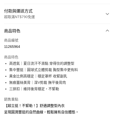
付款與運送方式
超取滿NT$790免運
付款方式
商品特色
信用卡一次付款
商品編號
超商取貨付款
11265964
LINE Pay
商品特色
Apple Pay
高透氣｜夏日流汗不濕黏 穿得住的調整型
集中豐挺｜圓球式立體剪裁 胸型集中更有料
街口支付
黃金比例高穩定｜穩定罩杯 收緊副乳
悠遊付
無痕蕾絲美背｜深V剪裁 撫平後背肉
三排扣｜維持後背穩定，不緊勒
大哥付你分期
相關說明
銷售重點
【大哥付你分期使用說明】
【超立挺！不緊勒！】舒適調整型內衣
ATM付款
1.本服務由台灣大哥大提供，台灣大哥大用戶可立即使用無須另外申請。
2.付款方式選擇「大哥付你分期」，訂單成立後會自動跳轉到大哥付的交易
呈現圓潤豐挺的自然曲線，輕鬆擁有自信體態。