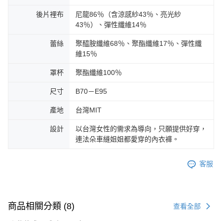
後片裡布
尼龍86％（含涼感紗43％、亮光紗
43％）、彈性纖維14％
蕾絲
聚醯胺纖維68％、聚酯纖維17％、彈性纖
維15％
罩杯
聚酯纖維100％
尺寸
B70－E95
產地
台灣MIT
設計
以台灣女性的需求為導向，只願提供好穿，
連法朵車縫姐姐都愛穿的內衣褲。
客服
商品相關分類 (8)
查看全部