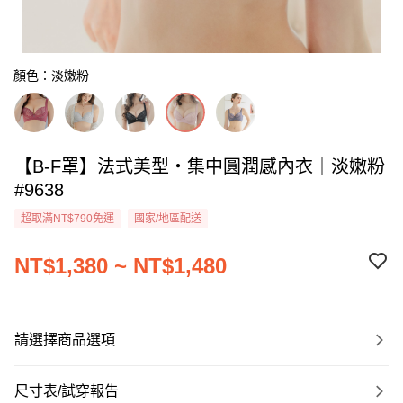
顏色：淡嫩粉
【B-F罩】法式美型・集中圓潤感內衣｜淡嫩粉
#9638
超取滿NT$790免運
國家/地區配送
NT$1,380 ~ NT$1,480
請選擇商品選項
尺寸表/試穿報告