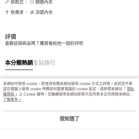
📏 依款式
◎ 鋼圈內衣
👙 依需求
🧊 涼感內衣
評價
喜歡這個商品嗎？購買後給他一個好評吧
本分類熱銷
全站排行
本網站中使用 cookie，欲查詢有關本網站使用 cookie 方式之詳情，及若您不希
熱門標籤
望在電腦上使用 cookie 時應如何變更電腦的 cookie 設定，請參閱本網站「
隱私
權條款
」之 Cookie 聲明。您繼續使用本網站即表示您同意本公司得按本網站使
用條款之 Cookie 聲明使用 cookie。
了解更多 >
我知道了