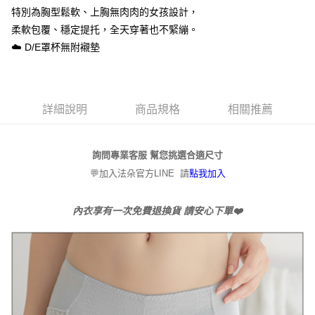
流程，驗證手機門號後，選擇欲分期的期數、繳款截止日，確認付款後即完
特別為胸型鬆軟、上胸無肉肉的女孩設計，
運送方式
成交易。
柔軟包覆、穩定提托，全天穿著也不緊繃。
3.實際核准額度、可分期數及費用金額請依後續交易確認頁面所載為準。
全家取貨付款
4.訂單成立30分鐘內，如未前往確認交易或遇審核未通過，訂單將自動取
☁️ D/E罩杯無附襯墊
每筆NT$80，滿NT$790(含以上)免運費
消。如遇「轉專審核」未通過狀況，表示未達大哥付你分期系統評分，恕無
法說明評估內容。
付款後全家取貨
【繳款方式說明】
1.分期款項不併入電信帳單，「大哥付你分期」於每月結算日後寄送繳費提
每筆NT$80，滿NT$790(含以上)免運費
醒簡訊。
詳細說明
商品規格
相關推薦
2.透過簡訊連結打開帳單後，可選擇「超商條碼／台灣大直營門市／銀行轉
【不提供萊爾富取貨付款】
帳／街口支付／iPASS MONEY」等通路繳費。
每筆NT$8,888
詢問專業客服 幫您挑選合適尺寸
【注意事項】
【不提供萊爾富取貨】
1.本服務係由「台灣大哥大股份有限公司」（以下簡稱本公司）所提供，讓
💬加入法朵官方LINE 請
點我加入
用戶於交易時，得透過本服務購買商品或服務，並由商店將買賣／分期付款
每筆NT$8,888
買賣價金債權讓與本公司後，依約使用本公司帳單繳交帳款。
2.基於同意付款使用「大哥付你分期」之契約關係目的，商店將以您的個人
內衣享有一次免費退換貨 請安心下單❤️
7-11取貨付款
資料（包含姓名、電話或地址）提供予台灣大哥大進項蒐集、處理及利用，
由本公司與您本人進行分期帳單所需資料之確認、核對及更正。
每筆NT$80，滿NT$790(含以上)免運費
3.完整用戶服務條款，請詳閱以下連結：
https://oppay.tw/userRule
付款後7-11取貨
每筆NT$80，滿NT$790(含以上)免運費
本島宅配（ 偏遠地區約需3-5工作天）