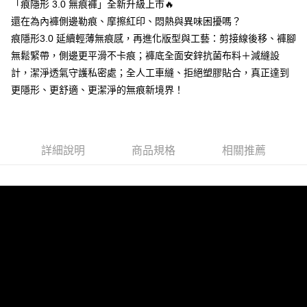
2.付款方式選擇「大哥付你分期」，訂單成立後會自動跳轉到大哥付的交易
「痕隱形 3.0 無痕褲」全新升級上市🔥
流程，驗證手機門號後，選擇欲分期的期數、繳款截止日，確認付款後即完
還在為內褲側邊勒痕、摩擦紅印、悶熱與異味困擾嗎？
運送方式
成交易。
痕隱形3.0 延續輕薄無痕感，再進化版型與工藝：剪接線後移、褲腳
3.實際核准額度、可分期數及費用金額請依後續交易確認頁面所載為準。
全家取貨付款
4.訂單成立30分鐘內，如未前往確認交易或遇審核未通過，訂單將自動取
無鬆緊帶，側邊更平滑不卡痕；褲底全面安鋅抗菌布料＋減縫設
每筆NT$80，滿NT$790(含以上)免運費
消。如遇「轉專審核」未通過狀況，表示未達大哥付你分期系統評分，恕無
計，潔淨透氣守護私密處；全人工車縫、拒絕塑膠貼合，真正達到
法說明評估內容。
付款後全家取貨
更隱形、更舒適、更潔淨的無痕新境界！
【繳款方式說明】
1.分期款項不併入電信帳單，「大哥付你分期」於每月結算日後寄送繳費提
每筆NT$80，滿NT$790(含以上)免運費
醒簡訊。
2.透過簡訊連結打開帳單後，可選擇「超商條碼／台灣大直營門市／銀行轉
【不提供萊爾富取貨付款】
帳／街口支付／iPASS MONEY」等通路繳費。
詳細說明
商品規格
相關推薦
每筆NT$8,888
【注意事項】
【不提供萊爾富取貨】
1.本服務係由「台灣大哥大股份有限公司」（以下簡稱本公司）所提供，讓
用戶於交易時，得透過本服務購買商品或服務，並由商店將買賣／分期付款
每筆NT$8,888
買賣價金債權讓與本公司後，依約使用本公司帳單繳交帳款。
2.基於同意付款使用「大哥付你分期」之契約關係目的，商店將以您的個人
7-11取貨付款
資料（包含姓名、電話或地址）提供予台灣大哥大進項蒐集、處理及利用，
由本公司與您本人進行分期帳單所需資料之確認、核對及更正。
每筆NT$80，滿NT$790(含以上)免運費
3.完整用戶服務條款，請詳閱以下連結：
https://oppay.tw/userRule
付款後7-11取貨
每筆NT$80，滿NT$790(含以上)免運費