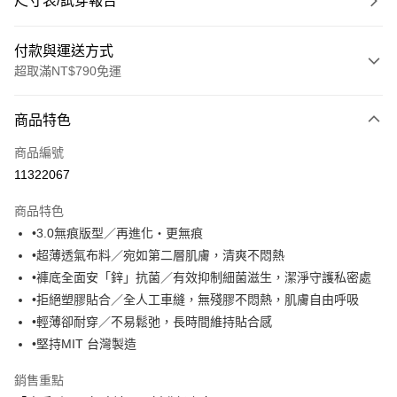
尺寸表/試穿報告
付款與運送方式
超取滿NT$790免運
付款方式
商品特色
信用卡一次付款
商品編號
超商取貨付款
11322067
LINE Pay
商品特色
Apple Pay
•3.0無痕版型／再進化・更無痕
•超薄透氣布料／宛如第二層肌膚，清爽不悶熱
街口支付
•褲底全面安「鋅」抗菌／有效抑制細菌滋生，潔淨守護私密處
悠遊付
•拒絕塑膠貼合／全人工車縫，無殘膠不悶熱，肌膚自由呼吸
•輕薄卻耐穿／不易鬆弛，長時間維持貼合感
大哥付你分期
•堅持MIT 台灣製造
相關說明
【大哥付你分期使用說明】
銷售重點
ATM付款
1.本服務由台灣大哥大提供，台灣大哥大用戶可立即使用無須另外申請。