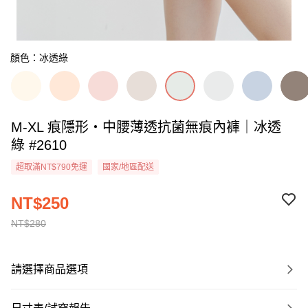
顏色：冰透綠
M-XL 痕隱形・中腰薄透抗菌無痕內褲｜冰透
綠 #2610
超取滿NT$790免運
國家/地區配送
NT$250
NT$280
請選擇商品選項