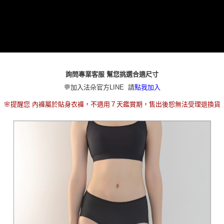
本島宅配（ 偏遠地區約需3-5工作天）
每筆NT$80，滿NT$790(含以上)免運費
離島配送
每筆NT$100，滿NT$890(含以上)免運費
國家/地區配送
查看運費
詢問專業客服 幫您挑選合適尺寸
💬加入法朵官方LINE 請
點我加入
🌸提醒您 內褲屬於貼身衣褲，不適用７天鑑賞期，售出後恕無法受理退換貨