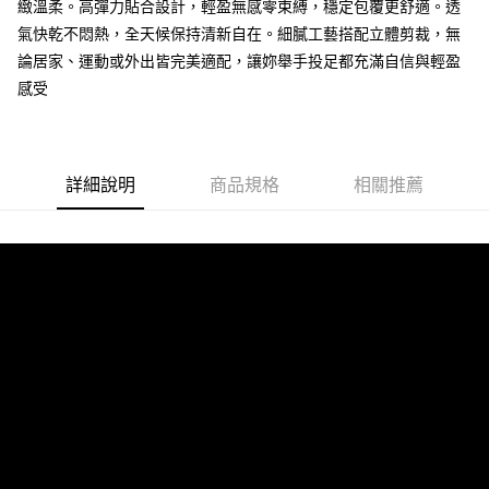
2.付款方式選擇「大哥付你分期」，訂單成立後會自動跳轉到大哥付的交易
緻溫柔。高彈力貼合設計，輕盈無感零束縛，穩定包覆更舒適。透
流程，驗證手機門號後，選擇欲分期的期數、繳款截止日，確認付款後即完
氣快乾不悶熱，全天候保持清新自在。細膩工藝搭配立體剪裁，無
運送方式
成交易。
論居家、運動或外出皆完美適配，讓妳舉手投足都充滿自信與輕盈
3.實際核准額度、可分期數及費用金額請依後續交易確認頁面所載為準。
全家取貨付款
4.訂單成立30分鐘內，如未前往確認交易或遇審核未通過，訂單將自動取
感受
每筆NT$80，滿NT$790(含以上)免運費
消。如遇「轉專審核」未通過狀況，表示未達大哥付你分期系統評分，恕無
法說明評估內容。
付款後全家取貨
【繳款方式說明】
1.分期款項不併入電信帳單，「大哥付你分期」於每月結算日後寄送繳費提
每筆NT$80，滿NT$790(含以上)免運費
醒簡訊。
詳細說明
商品規格
相關推薦
2.透過簡訊連結打開帳單後，可選擇「超商條碼／台灣大直營門市／銀行轉
【不提供萊爾富取貨付款】
帳／街口支付／iPASS MONEY」等通路繳費。
每筆NT$8,888
【注意事項】
【不提供萊爾富取貨】
1.本服務係由「台灣大哥大股份有限公司」（以下簡稱本公司）所提供，讓
用戶於交易時，得透過本服務購買商品或服務，並由商店將買賣／分期付款
每筆NT$8,888
買賣價金債權讓與本公司後，依約使用本公司帳單繳交帳款。
2.基於同意付款使用「大哥付你分期」之契約關係目的，商店將以您的個人
7-11取貨付款
資料（包含姓名、電話或地址）提供予台灣大哥大進項蒐集、處理及利用，
由本公司與您本人進行分期帳單所需資料之確認、核對及更正。
每筆NT$80，滿NT$790(含以上)免運費
3.完整用戶服務條款，請詳閱以下連結：
https://oppay.tw/userRule
付款後7-11取貨
每筆NT$80，滿NT$790(含以上)免運費