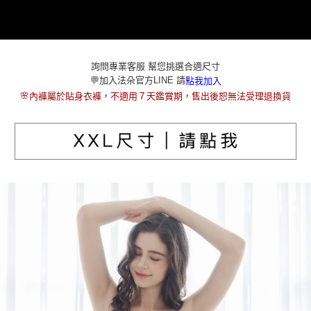
本島宅配（ 偏遠地區約需3-5工作天）
每筆NT$80，滿NT$790(含以上)免運費
離島配送
每筆NT$100，滿NT$890(含以上)免運費
詢問專業客服 幫您挑選合適尺寸
💬加入法朵官方LINE 請
點我加入
國家/地區配送
查看運費
🌸
內褲屬於貼身衣褲，不適用７天鑑賞期，售出後恕無法受理退換貨