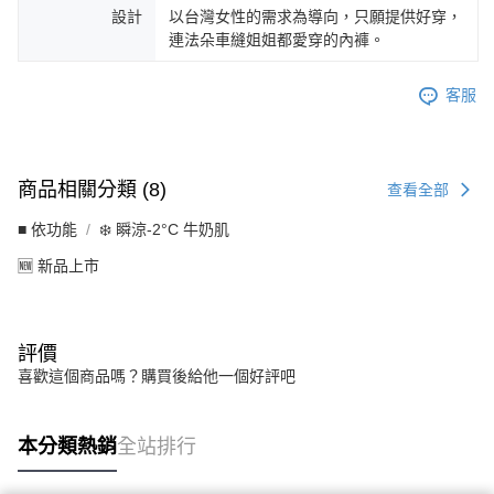
設計
以台灣女性的需求為導向，只願提供好穿，
連法朵車縫姐姐都愛穿的內褲。
客服
商品相關分類 (8)
查看全部
■ 依功能
❄️ 瞬涼-2°C 牛奶肌
🆕 新品上市
評價
喜歡這個商品嗎？購買後給他一個好評吧
本分類熱銷
全站排行