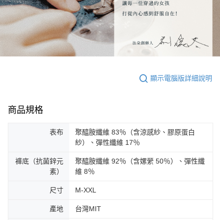
顯示電腦版詳細說明
商品規格
表布
聚醯胺纖維 83％（含涼感紗、膠原蛋白
紗）、彈性纖維 17％
褲底（抗菌鋅元
聚醯胺纖維 92％（含嫘縈 50％）、彈性纖
素）
維 8％
尺寸
M-XXL
產地
台灣MIT