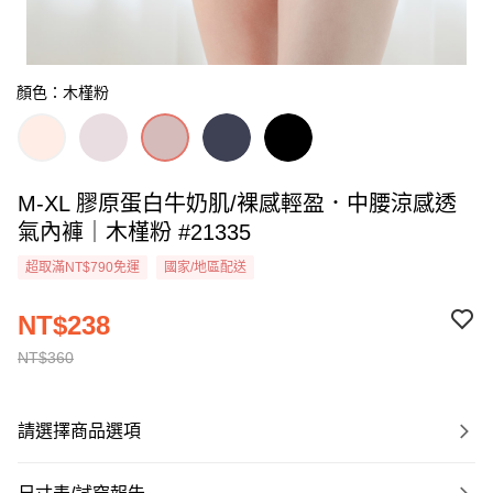
顏色：木槿粉
M-XL 膠原蛋白牛奶肌/裸感輕盈．中腰涼感透
氣內褲｜木槿粉 #21335
超取滿NT$790免運
國家/地區配送
NT$238
NT$360
請選擇商品選項