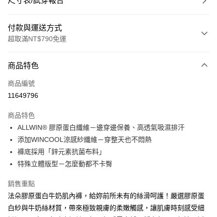
尺寸表/試穿報告
付款與運送方式
超取滿NT$790免運
付款方式
商品特色
信用卡一次付款
商品編號
超商取貨付款
11649796
LINE Pay
商品特色
Apple Pay
ALLWIN® 膠原蛋白纖維－邊穿邊保養、高透氣吸濕排汗
添加WINCOOL涼感紗纖維－穿整天也不悶熱
街口支付
褲底採用「鋅元素抗菌布料」
悠遊付
特殊立體版型－怎麼動都不卡臀
大哥付你分期
銷售重點
相關說明
法朵膠原蛋白牛奶肌內褲，給妳前所未有的絲滑呵護！嚴選膠原蛋
【大哥付你分期使用說明】
白紗與牛奶絲材質，帶來極致親膚的柔嫩觸感，讓肌膚時刻感受細
ATM付款
1.本服務由台灣大哥大提供，台灣大哥大用戶可立即使用無須另外申請。