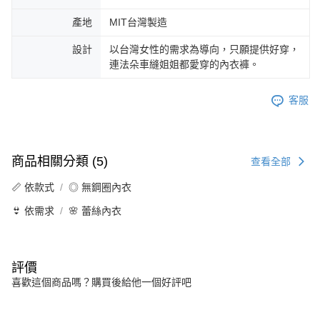
產地
MIT台灣製造
設計
以台灣女性的需求為導向，只願提供好穿，
連法朵車縫姐姐都愛穿的內衣褲。
客服
商品相關分類 (5)
查看全部
📏 依款式
◎ 無鋼圈內衣
👙 依需求
🌸 蕾絲內衣
評價
喜歡這個商品嗎？購買後給他一個好評吧