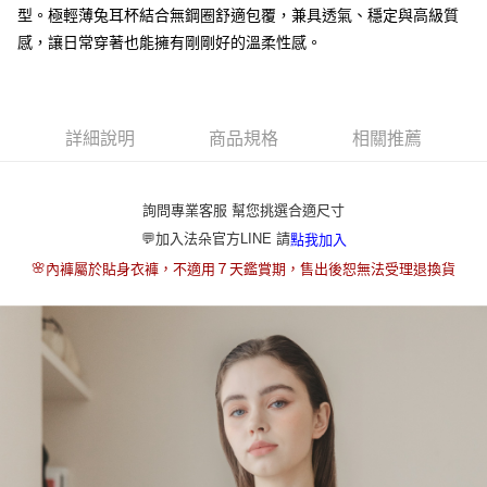
【大哥付你分期使用說明】
型。極輕薄兔耳杯結合無鋼圈舒適包覆，兼具透氣、穩定與高級質
ATM付款
1.本服務由台灣大哥大提供，台灣大哥大用戶可立即使用無須另外申請。
2.付款方式選擇「大哥付你分期」，訂單成立後會自動跳轉到大哥付的交易
感，讓日常穿著也能擁有剛剛好的溫柔性感。
流程，驗證手機門號後，選擇欲分期的期數、繳款截止日，確認付款後即完
運送方式
成交易。
3.實際核准額度、可分期數及費用金額請依後續交易確認頁面所載為準。
全家取貨付款
4.訂單成立30分鐘內，如未前往確認交易或遇審核未通過，訂單將自動取
每筆NT$80，滿NT$790(含以上)免運費
詳細說明
商品規格
相關推薦
消。如遇「轉專審核」未通過狀況，表示未達大哥付你分期系統評分，恕無
法說明評估內容。
付款後全家取貨
【繳款方式說明】
1.分期款項不併入電信帳單，「大哥付你分期」於每月結算日後寄送繳費提
每筆NT$80，滿NT$790(含以上)免運費
詢問專業客服 幫您挑選合適尺寸
醒簡訊。
2.透過簡訊連結打開帳單後，可選擇「超商條碼／台灣大直營門市／銀行轉
💬加入法朵官方LINE 請
點我加入
【不提供萊爾富取貨付款】
帳／街口支付／iPASS MONEY」等通路繳費。
🌸
內褲屬於貼身衣褲，不適用７天鑑賞期，售出後恕無法受理退換貨
每筆NT$8,888
【注意事項】
【不提供萊爾富取貨】
1.本服務係由「台灣大哥大股份有限公司」（以下簡稱本公司）所提供，讓
用戶於交易時，得透過本服務購買商品或服務，並由商店將買賣／分期付款
每筆NT$8,888
買賣價金債權讓與本公司後，依約使用本公司帳單繳交帳款。
2.基於同意付款使用「大哥付你分期」之契約關係目的，商店將以您的個人
7-11取貨付款
資料（包含姓名、電話或地址）提供予台灣大哥大進項蒐集、處理及利用，
由本公司與您本人進行分期帳單所需資料之確認、核對及更正。
每筆NT$80，滿NT$790(含以上)免運費
3.完整用戶服務條款，請詳閱以下連結：
https://oppay.tw/userRule
付款後7-11取貨
每筆NT$80，滿NT$790(含以上)免運費