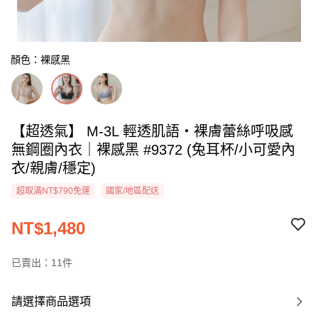
顏色：裸感黑
【超透氣】 M-3L 輕透肌語・裸膚蕾絲呼吸感
無鋼圈內衣｜裸感黑 #9372 (兔耳杯/小可愛內
衣/親膚/穩定)
超取滿NT$790免運
國家/地區配送
NT$1,480
已賣出：11件
請選擇商品選項