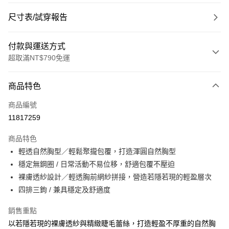
尺寸表/試穿報告
付款與運送方式
超取滿NT$790免運
付款方式
商品特色
信用卡一次付款
商品編號
超商取貨付款
11817259
LINE Pay
商品特色
Apple Pay
輕透自然胸型／輕鬆聚攏包覆，打造渾圓自然胸型
穩定無鋼圈 / 日常活動不易位移，舒適包覆不壓迫
街口支付
裸膚透紗設計／輕透胸前網紗拼接，營造若隱若現的輕盈層次
悠遊付
四排三鉤 / 兼具穩定及舒適度
大哥付你分期
銷售重點
相關說明
以若隱若現的裸膚透紗與精緻睫毛蕾絲，打造輕盈不厚重的自然胸