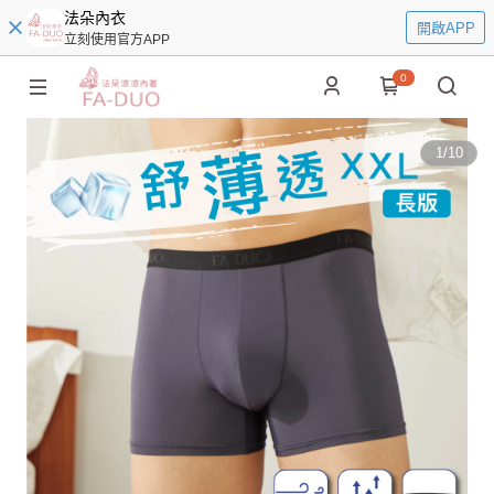
法朵內衣
開啟APP
立刻使用官方APP
0
1
/
10