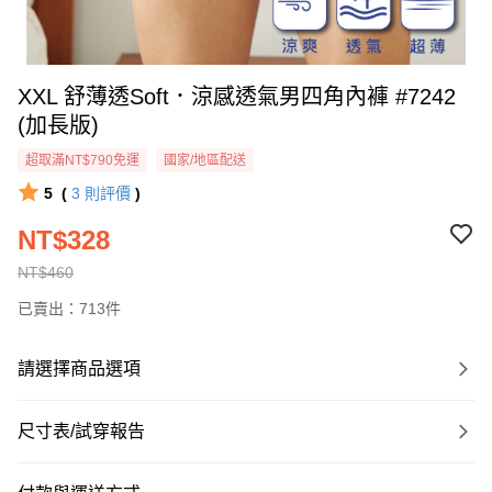
XXL 舒薄透Soft．涼感透氣男四角內褲 #7242
(加長版)
超取滿NT$790免運
國家/地區配送
5
(
3
則評價
)
NT$328
NT$460
已賣出：713件
請選擇商品選項
尺寸表/試穿報告