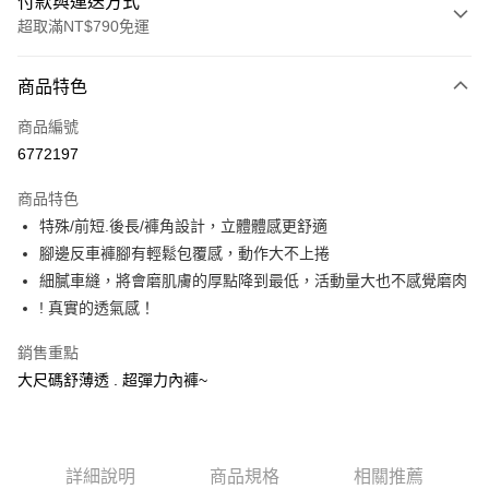
付款與運送方式
超取滿NT$790免運
付款方式
商品特色
信用卡一次付款
商品編號
超商取貨付款
6772197
LINE Pay
商品特色
Apple Pay
特殊/前短.後長/褲角設計，立體體感更舒適
腳邊反車褲腳有輕鬆包覆感，動作大不上捲
街口支付
細膩車縫，將會磨肌膚的厚點降到最低，活動量大也不感覺磨肉
悠遊付
! 真實的透氣感！
大哥付你分期
銷售重點
相關說明
大尺碼舒薄透 . 超彈力內褲~
【大哥付你分期使用說明】
ATM付款
1.本服務由台灣大哥大提供，台灣大哥大用戶可立即使用無須另外申請。
2.付款方式選擇「大哥付你分期」，訂單成立後會自動跳轉到大哥付的交易
流程，驗證手機門號後，選擇欲分期的期數、繳款截止日，確認付款後即完
運送方式
成交易。
詳細說明
商品規格
相關推薦