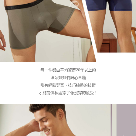
每一件都由平均資歷20年以上的
法朵姐姐們細心車縫
唯有經驗豐富、技巧純熟的技術
才能提供私處穿了像沒穿的感受！