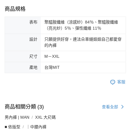
商品規格
表布
聚醯胺纖維（涼感紗）84％、聚醯胺纖維
（亮光紗）5％、彈性纖維 11％
設計
只願提供好穿，連法朵車縫姐姐自己都愛穿
的內褲
尺寸
M－XXL
產地
台灣MIT
客服
商品相關分類 (3)
查看全部
男內褲 | MAN
XXL 大尺碼
■ 依版型
｜中腰內褲