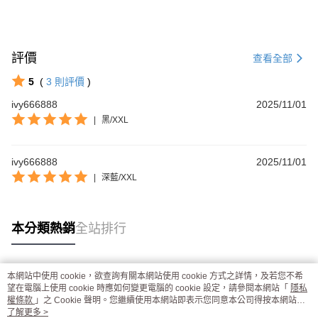
評價
查看全部
5
(
3
則評價
)
ivy666888
2025/11/01
|
黑/XXL
ivy666888
2025/11/01
|
深藍/XXL
本分類熱銷
全站排行
本網站中使用 cookie，欲查詢有關本網站使用 cookie 方式之詳情，及若您不希
熱門標籤
望在電腦上使用 cookie 時應如何變更電腦的 cookie 設定，請參閱本網站「
隱私
權條款
」之 Cookie 聲明。您繼續使用本網站即表示您同意本公司得按本網站使
用條款之 Cookie 聲明使用 cookie。
了解更多 >