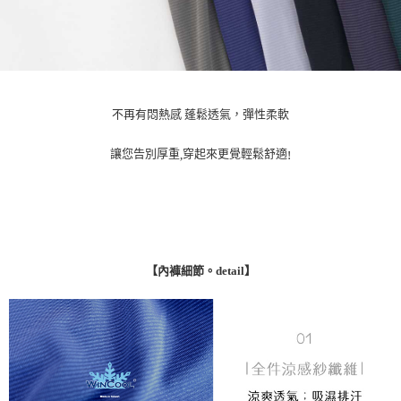
不再有悶熱感 蓬鬆透氣，彈性柔軟
讓您告別厚重
穿起來更覺輕鬆舒適
,
!
【內褲細節。detail】