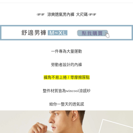
3.實際核准額度、可分期數及費用金額請依後續交易確認頁面所載為準。
全家取貨付款
4.訂單成立30分鐘內，如未前往確認交易或遇審核未通過，訂單將自動取
每筆NT$80，滿NT$790(含以上)免運費
消。如遇「轉專審核」未通過狀況，表示未達大哥付你分期系統評分，恕無
☞
☞
涼爽透氣男內褲 大尺碼 ☞
☞
法說明評估內容。
付款後全家取貨
【繳款方式說明】
1.分期款項不併入電信帳單，「大哥付你分期」於每月結算日後寄送繳費提
每筆NT$80，滿NT$790(含以上)免運費
醒簡訊。
2.透過簡訊連結打開帳單後，可選擇「超商條碼／台灣大直營門市／銀行轉
【不提供萊爾富取貨付款】
帳／街口支付／iPASS MONEY」等通路繳費。
每筆NT$8,888
一件專為大量運動
【注意事項】
【不提供萊爾富取貨】
1.本服務係由「台灣大哥大股份有限公司」（以下簡稱本公司）所提供，讓
勞動者設計的內褲
用戶於交易時，得透過本服務購買商品或服務，並由商店將買賣／分期付款
每筆NT$8,888
買賣價金債權讓與本公司後，依約使用本公司帳單繳交帳款。
2.基於同意付款使用「大哥付你分期」之契約關係目的，商店將以您的個人
褲角不易上捲 / 零摩擦厚點
7-11取貨付款
資料（包含姓名、電話或地址）提供予台灣大哥大進項蒐集、處理及利用，
由本公司與您本人進行分期帳單所需資料之確認、核對及更正。
每筆NT$80，滿NT$790(含以上)免運費
整件材質皆為
wincool
涼感紗
3.完整用戶服務條款，請詳閱以下連結：
https://oppay.tw/userRule
付款後7-11取貨
給你一整天的透氣感
每筆NT$80，滿NT$790(含以上)免運費
本島宅配（ 偏遠地區約需3-5工作天）
每筆NT$80，滿NT$790(含以上)免運費