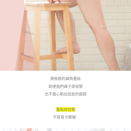
類無痕的褲角蕾絲
即便我們褲子穿很緊
也不擔心勒出屁屁的痕跡
重點很包臀
不容易卡臀喔~