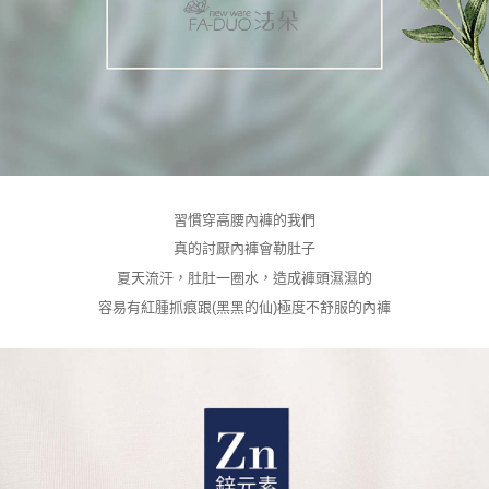
習慣穿高腰內褲的我們
真的討厭內褲會勒肚子
夏天流汗，肚肚一圈水，造成褲頭濕濕的
的內褲
容易有
紅腫抓痕跟(黑黑的仙)極度不舒服