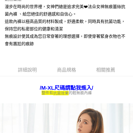
【大哥付你分期使用說明】
漫步在時尚的世界裡，女神們總是追求完美❤️法朵女神無痕蕾絲抗
ATM付款
1.本服務由台灣大哥大提供，台灣大哥大用戶可立即使用無須另外申請。
2.付款方式選擇「大哥付你分期」，訂單成立後會自動跳轉到大哥付的交易
菌內褲 、給您絕佳的舒適感和自信心。
流程，驗證手機門號後，選擇欲分期的期數、繳款截止日，確認付款後即完
這款內褲以極高品質的材料製成，舒適柔軟，同時具有抗菌功能，
運送方式
成交易。
保持您的私密部位的健康和清潔
3.實際核准額度、可分期數及費用金額請依後續交易確認頁面所載為準。
全家取貨付款
4.訂單成立30分鐘內，如未前往確認交易或遇審核未通過，訂單將自動取
無痕設計使其成為您日常穿著的理想選擇，即使穿著緊身衣物也不
每筆NT$80，滿NT$790(含以上)免運費
消。如遇「轉專審核」未通過狀況，表示未達大哥付你分期系統評分，恕無
會有尷尬的痕跡
法說明評估內容。
付款後全家取貨
【繳款方式說明】
1.分期款項不併入電信帳單，「大哥付你分期」於每月結算日後寄送繳費提
每筆NT$80，滿NT$790(含以上)免運費
醒簡訊。
2.透過簡訊連結打開帳單後，可選擇「超商條碼／台灣大直營門市／銀行轉
【不提供萊爾富取貨付款】
詳細說明
商品規格
相關推薦
帳／街口支付／iPASS MONEY」等通路繳費。
每筆NT$8,888
【注意事項】
/M-XL尺碼請點我進入/
【不提供萊爾富取貨】
1.本服務係由「台灣大哥大股份有限公司」（以下簡稱本公司）所提供，讓
的輕無痕內褲
整件有
抗菌效果
用戶於交易時，得透過本服務購買商品或服務，並由商店將買賣／分期付款
每筆NT$8,888
買賣價金債權讓與本公司後，依約使用本公司帳單繳交帳款。
2.基於同意付款使用「大哥付你分期」之契約關係目的，商店將以您的個人
7-11取貨付款
資料（包含姓名、電話或地址）提供予台灣大哥大進項蒐集、處理及利用，
由本公司與您本人進行分期帳單所需資料之確認、核對及更正。
每筆NT$80，滿NT$790(含以上)免運費
3.完整用戶服務條款，請詳閱以下連結：
https://oppay.tw/userRule
付款後7-11取貨