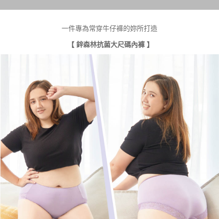
一件專為常穿牛仔褲的妳所打造
【 鋅森林
抗菌大尺碼
內褲 】