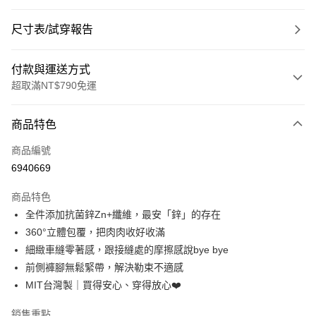
尺寸表/試穿報告
付款與運送方式
超取滿NT$790免運
付款方式
商品特色
信用卡一次付款
商品編號
超商取貨付款
6940669
LINE Pay
商品特色
Apple Pay
全件添加抗菌鋅Zn+纖維，最安「鋅」的存在
360°立體包覆，把肉肉收好收滿
街口支付
細緻車縫零著感，跟接縫處的摩擦感說bye bye
悠遊付
前側褲腳無鬆緊帶，解決勒束不適感
MIT台灣製｜買得安心、穿得放心❤️
大哥付你分期
相關說明
銷售重點