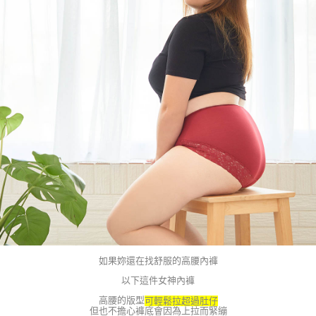
每筆NT$80，滿NT$790(含以上)免運費
本島宅配（ 偏遠地區約需3-5工作天）
每筆NT$80，滿NT$790(含以上)免運費
離島配送
每筆NT$100，滿NT$890(含以上)免運費
國家/地區配送
查看運費
如果妳還在找舒服的高腰內褲
以下這件女神內褲
高腰的版型
可輕鬆拉超過肚仔
但也不擔心褲底會因為上拉而緊繃