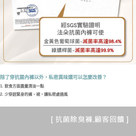
除了穿抗菌內褲以外，私密異味還可以怎麼改善？
1. 飲食方面盡量清淡一點
2. 少穿超緊身的褲、裙，讓私密處通風