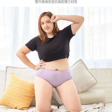
整件連褲底皆抗菌超彈力材質