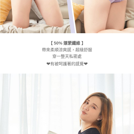
【 50% 嫘縈纖維 】
帶來柔順涼爽感，超級舒服
穿一整天私密處
有被呵護著的感覺
❤
❤