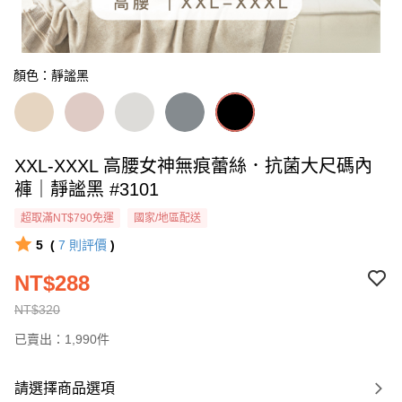
顏色：靜謐黑
XXL-XXXL 高腰女神無痕蕾絲．抗菌大尺碼內
褲｜靜謐黑 #3101
超取滿NT$790免運
國家/地區配送
5
(
7
則評價
)
NT$288
NT$320
已賣出：1,990件
請選擇商品選項