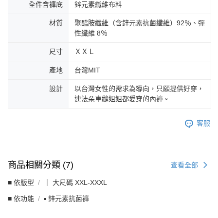
全件含褲底
鋅元素纖維布料
材質
聚醯胺纖維（含鋅元素抗菌纖維）92％、彈
性纖維 8％
尺寸
ＸＸＬ
產地
台灣MIT
設計
以台灣女性的需求為導向，只願提供好穿，
連法朵車縫姐姐都愛穿的內褲。
客服
商品相關分類 (7)
查看全部
■ 依版型
｜ 大尺碼 XXL-XXXL
■ 依功能
▪︎ 鋅元素抗菌褲