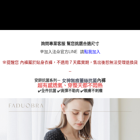
每筆NT$80，滿NT$790(含以上)免運費
本島宅配（ 偏遠地區約需3-5工作天）
每筆NT$80，滿NT$790(含以上)免運費
離島配送
每筆NT$100，滿NT$890(含以上)免運費
詢問專業客服 幫您挑選合適尺寸
💬加入法朵官方LINE 請
點我加入
國家/地區配送
查看運費
🌸提醒您 內褲屬於貼身衣褲，不適用７天鑑賞期，售出後恕無法受理退換貨
--
內褲
女神無痕蕾絲抗菌
安鋅抗菌系列－
超有感透氣、穿整天都不悶熱
✔️全件抗菌 ✔️高彈不勒肉 ✔️親膚不刺癢