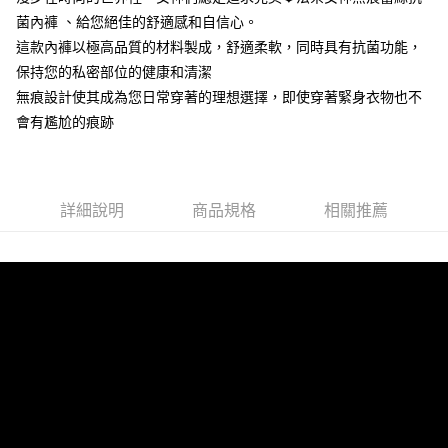
【大哥付你分期使用說明】
菌內褲 、給您絕佳的舒適感和自信心。
ATM付款
1.本服務由台灣大哥大提供，台灣大哥大用戶可立即使用無須另外申請。
2.付款方式選擇「大哥付你分期」，訂單成立後會自動跳轉到大哥付的交易
這款內褲以極高品質的材料製成，舒適柔軟，同時具有抗菌功能，
流程，驗證手機門號後，選擇欲分期的期數、繳款截止日，確認付款後即完
保持您的私密部位的健康和清潔
運送方式
成交易。
無痕設計使其成為您日常穿著的理想選擇，即使穿著緊身衣物也不
3.實際核准額度、可分期數及費用金額請依後續交易確認頁面所載為準。
全家取貨付款
4.訂單成立30分鐘內，如未前往確認交易或遇審核未通過，訂單將自動取
會有尷尬的痕跡
每筆NT$80，滿NT$790(含以上)免運費
消。如遇「轉專審核」未通過狀況，表示未達大哥付你分期系統評分，恕無
法說明評估內容。
付款後全家取貨
【繳款方式說明】
1.分期款項不併入電信帳單，「大哥付你分期」於每月結算日後寄送繳費提
每筆NT$80，滿NT$790(含以上)免運費
醒簡訊。
詳細說明
商品規格
相關推薦
2.透過簡訊連結打開帳單後，可選擇「超商條碼／台灣大直營門市／銀行轉
【不提供萊爾富取貨付款】
帳／街口支付／iPASS MONEY」等通路繳費。
每筆NT$8,888
【注意事項】
【不提供萊爾富取貨】
1.本服務係由「台灣大哥大股份有限公司」（以下簡稱本公司）所提供，讓
用戶於交易時，得透過本服務購買商品或服務，並由商店將買賣／分期付款
每筆NT$8,888
買賣價金債權讓與本公司後，依約使用本公司帳單繳交帳款。
2.基於同意付款使用「大哥付你分期」之契約關係目的，商店將以您的個人
7-11取貨付款
資料（包含姓名、電話或地址）提供予台灣大哥大進項蒐集、處理及利用，
由本公司與您本人進行分期帳單所需資料之確認、核對及更正。
每筆NT$80，滿NT$790(含以上)免運費
3.完整用戶服務條款，請詳閱以下連結：
https://oppay.tw/userRule
付款後7-11取貨