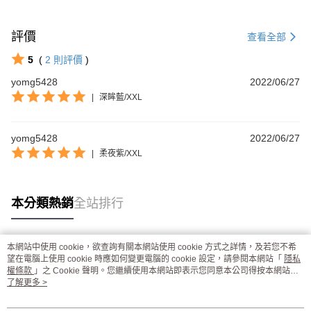
評價
查看全部
5
(
2
則評價
)
yomg5428
2022/06/27
|
深眸藍/XXL
yomg5428
2022/06/27
|
柔夜紫/XXL
本分類熱銷
全站排行
本網站中使用 cookie，欲查詢有關本網站使用 cookie 方式之詳情，及若您不希
熱門標籤
望在電腦上使用 cookie 時應如何變更電腦的 cookie 設定，請參閱本網站「
隱私
權條款
」之 Cookie 聲明。您繼續使用本網站即表示您同意本公司得按本網站使
用條款之 Cookie 聲明使用 cookie。
了解更多 >