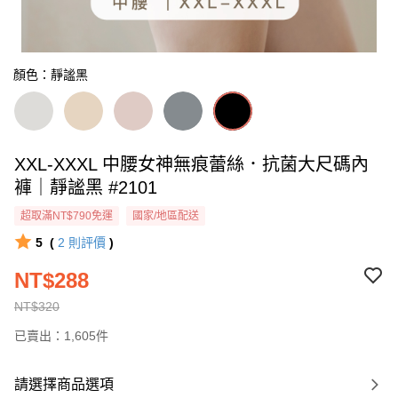
顏色：靜謐黑
XXL-XXXL 中腰女神無痕蕾絲．抗菌大尺碼內
褲｜靜謐黑 #2101
超取滿NT$790免運
國家/地區配送
5
(
2
則評價
)
NT$288
NT$320
已賣出：1,605件
請選擇商品選項