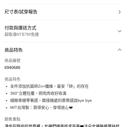
尺寸表/試穿報告
付款與運送方式
超取滿NT$790免運
付款方式
商品特色
信用卡一次付款
商品編號
超商取貨付款
6940686
LINE Pay
商品特色
Apple Pay
全件添加抗菌鋅Zn+纖維，最安「鋅」的存在
360°立體包覆，把肉肉收好收滿
街口支付
細緻車縫零著感，跟接縫處的摩擦感說bye bye
悠遊付
MIT台灣製｜買得安心、穿得放心❤️
大哥付你分期
銷售重點
相關說明
漫步在時尚的世界裡，女神們總是追求完美❤️法朵女神無痕蕾絲抗