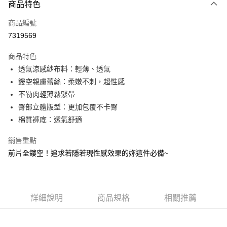
商品特色
信用卡一次付款
商品編號
超商取貨付款
7319569
LINE Pay
商品特色
Apple Pay
透氣涼感紗布料：輕薄、透氣
鏤空親膚蕾絲：柔嫩不刺，超性感
街口支付
不勒肉輕薄鬆緊帶
悠遊付
臀部立體版型：更加包覆不卡臀
棉質褲底：透氣舒適
大哥付你分期
相關說明
銷售重點
【大哥付你分期使用說明】
前片全鏤空！追求若隱若現性感效果的妳這件必備~
ATM付款
1.本服務由台灣大哥大提供，台灣大哥大用戶可立即使用無須另外申請。
2.付款方式選擇「大哥付你分期」，訂單成立後會自動跳轉到大哥付的交易
流程，驗證手機門號後，選擇欲分期的期數、繳款截止日，確認付款後即完
運送方式
成交易。
3.實際核准額度、可分期數及費用金額請依後續交易確認頁面所載為準。
全家取貨付款
詳細說明
商品規格
相關推薦
4.訂單成立30分鐘內，如未前往確認交易或遇審核未通過，訂單將自動取
每筆NT$80，滿NT$790(含以上)免運費
消。如遇「轉專審核」未通過狀況，表示未達大哥付你分期系統評分，恕無
法說明評估內容。