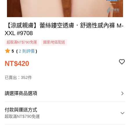
【涼感親膚】蕾絲鏤空透膚．舒適性感內褲 M-
XXL #9708
超取滿NT$790免運
國家/地區配送
5
(
2
則評價
)
NT$420
已賣出：352件
請選擇商品選項
付款與運送方式
超取滿NT$790免運
付款方式