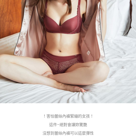
！害怕蕾絲內褲緊繃的女孩！
這件~絕對會讓妳驚艷
沒想到蕾絲內褲可以這麼彈性