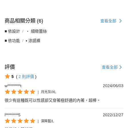
商品相關分類 (6)
查看全部
■ 依設計
・ 細緻蕾絲
■ 依功能
▪︎ 涼感褲
評價
查看全部
5
(
2
則評價
)
w*********t
2024/06/03
|
月光灰/XL
很少有這種既可以性感卻又穿著極舒適的內著，超棒。
l*********5
2022/12/27
|
深眸藍/L