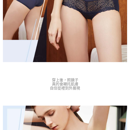
穿上後，
照鏡子
真的會襯托肌膚
自信從裡到外展現