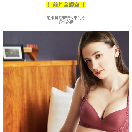
付款後全家取貨
【繳款方式說明】
！ 前片全鏤空 ！
1.分期款項不併入電信帳單，「大哥付你分期」於每月結算日後寄送繳費提
每筆NT$80，滿NT$790(含以上)免運費
醒簡訊。
2.透過簡訊連結打開帳單後，可選擇「超商條碼／台灣大直營門市／銀行轉
追求若隱若現效果的妳
【不提供萊爾富取貨付款】
這件必備
帳／街口支付／iPASS MONEY」等通路繳費。
每筆NT$8,888
【注意事項】
【不提供萊爾富取貨】
1.本服務係由「台灣大哥大股份有限公司」（以下簡稱本公司）所提供，讓
用戶於交易時，得透過本服務購買商品或服務，並由商店將買賣／分期付款
每筆NT$8,888
買賣價金債權讓與本公司後，依約使用本公司帳單繳交帳款。
2.基於同意付款使用「大哥付你分期」之契約關係目的，商店將以您的個人
7-11取貨付款
資料（包含姓名、電話或地址）提供予台灣大哥大進項蒐集、處理及利用，
由本公司與您本人進行分期帳單所需資料之確認、核對及更正。
每筆NT$80，滿NT$790(含以上)免運費
3.完整用戶服務條款，請詳閱以下連結：
https://oppay.tw/userRule
付款後7-11取貨
每筆NT$80，滿NT$790(含以上)免運費
本島宅配（ 偏遠地區約需3-5工作天）
每筆NT$80，滿NT$790(含以上)免運費
離島配送
每筆NT$100，滿NT$890(含以上)免運費