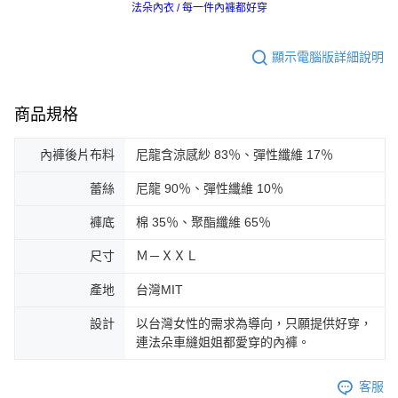
法朵內衣 / 每一件內褲都好穿
顯示電腦版詳細說明
商品規格
內褲後片布料
尼龍含涼感紗 83％、彈性纖維 17％
蕾絲
尼龍 90％、彈性纖維 10％
褲底
棉 35％、聚酯纖維 65％
尺寸
Ｍ－ＸＸＬ
產地
台灣MIT
設計
以台灣女性的需求為導向，只願提供好穿，
連法朵車縫姐姐都愛穿的內褲。
客服