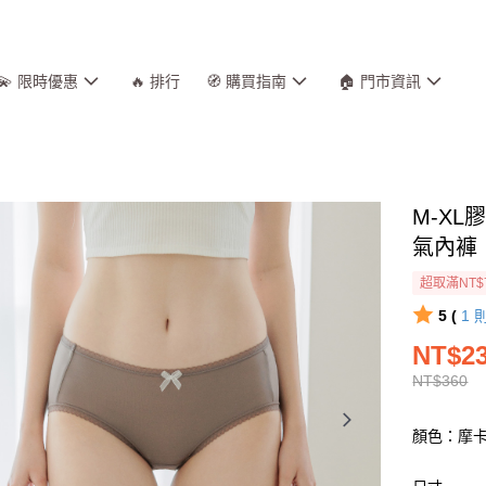
💫 限時優惠
🔥 排行
🧭 購買指南
🏠 門市資訊
M-X
氣內褲｜
超取滿NT$
5 (
1
NT$2
NT$360
顏色：摩