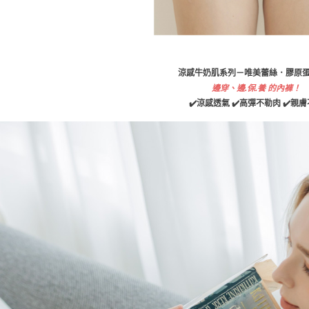
涼感牛奶肌系列－唯美蕾絲．膠原
邊穿、邊.保.養 的內褲！
✔️涼感透氣 ✔️高彈不勒肉 ✔️親