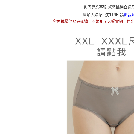
詢問專業客服 幫您挑選合適
💬加入法朵官方LINE 請
點我
🌸
內褲屬於貼身衣褲，不適用７天鑑賞期，售