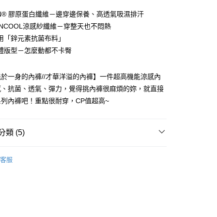
WIN® 膠原蛋白纖維－邊穿邊保養、高透氣吸濕排汗
INCOOL涼感紗纖維－穿整天也不悶熱
用「鋅元素抗菌布料」
體版型－怎麼動都不卡臀
於一身的內褲//才華洋溢的內褲】一件超高機能涼感內
分期
感、抗菌、透氣、彈力，覺得挑內褲很麻煩的妳，就直接
列內褲吧！重點很耐穿，CP值超高~
你分期使用說明】
由台灣大哥大提供，台灣大哥大用戶可立即使用無須另外申請。
式選擇「大哥付你分期」，訂單成立後會自動跳轉到大哥付的交易
證手機門號後，選擇欲分期的期數、繳款截止日，確認付款後即
類 (5)
。
准額度、可分期數及費用金額請依後續交易確認頁面所載為準。
❄️ 瞬涼-2°C 牛奶肌
立30分鐘內，如未前往確認交易或遇審核未通過，訂單將自動取
客服
付款
「轉專審核」未通過狀況，表示未達大哥付你分期系統評分，恕
｜中腰內褲
0，滿NT$790(含以上)免運費
評估內容。
式說明】
・ 細緻蕾絲
家取貨
項不併入電信帳單，「大哥付你分期」於每月結算日後寄送繳費提
涼感降溫館
0，滿NT$790(含以上)免運費
訊連結打開帳單後，可選擇「超商條碼／台灣大直營門市／銀行轉
肌涼感季｜限時5倍回饋