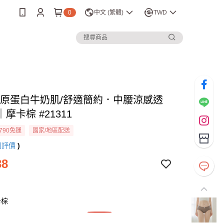
0
中文 (繁體)
TWD
L膠原蛋白牛奶肌/舒適簡約．中腰涼感透
摩卡棕 #21311
790免運
國家/地區配送
則評價
)
38
卡棕