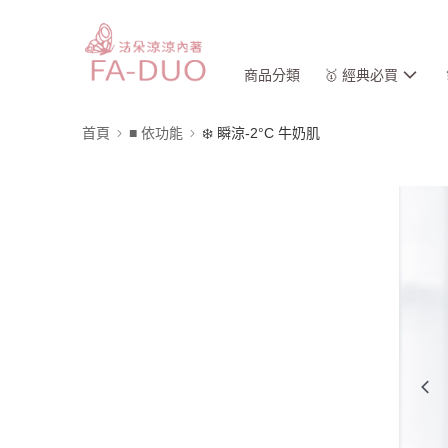
商品分類
🥇 經典必買
首頁
■ 依功能
❄️ 瞬涼-2°C 牛奶肌