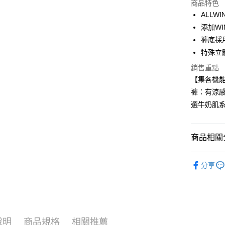
商品特色
LINE Pay
ALL
添加W
Apple Pay
褲底採
街口支付
特殊立
悠遊付
銷售重點
【集各機能
大哥付你
褲：有涼
相關說明
選牛奶肌系
【大哥付
ATM付款
1.本服務
2.付款方
流程，驗
商品相關分
完成交易
運送方式
3.實際核
■ 依功能
4.訂單成
分享
全家取貨
消。如遇
■ 依版型
每筆NT$8
無法說明
【繳款方
■ 依設計
付款後全
1.分期款
🧊 夏日
醒簡訊。
每筆NT$8
2.透過簡
說明
商品規格
相關推薦
🔥 牛奶