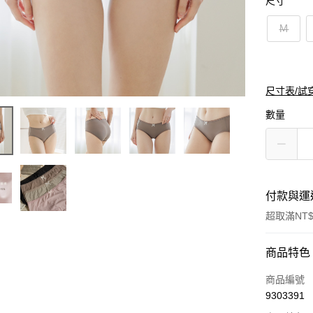
尺寸
Ｍ
尺寸表/試
數量
付款與運
超取滿NT$
付款方式
商品特色
信用卡一
商品編號
9303391
超商取貨