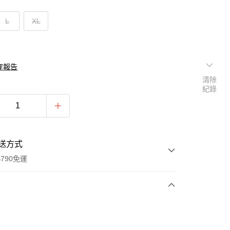
L
XL
穿報告
清除
紀錄
送方式
790免運
次付款
付款