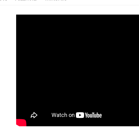
帳／街口支
【不提供
【注意事
每筆NT$8,
1.本服務
用戶於交
【不提供
款買賣價
每筆NT$8,
2.基於同
資料（包
7-11取貨
用，由本
3.完整用
每筆NT$8
付款後7-1
每筆NT$8
本島宅配（
每筆NT$8
離島配送
每筆NT$1
國家/地區