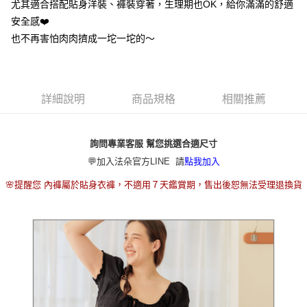
2.付款方式選擇「大哥付你分期」，訂單成立後會自動跳轉到大哥付的交易
尤其適合搭配貼身洋裝、褲裝穿著，生理期也OK，給你滿滿的舒適
流程，驗證手機門號後，選擇欲分期的期數、繳款截止日，確認付款後即完
安全感❤️
運送方式
成交易。
也不再害怕肉肉擠成一坨一坨的～
3.實際核准額度、可分期數及費用金額請依後續交易確認頁面所載為準。
全家取貨付款
4.訂單成立30分鐘內，如未前往確認交易或遇審核未通過，訂單將自動取
每筆NT$80，滿NT$790(含以上)免運費
消。如遇「轉專審核」未通過狀況，表示未達大哥付你分期系統評分，恕無
法說明評估內容。
付款後全家取貨
【繳款方式說明】
詳細說明
商品規格
相關推薦
1.分期款項不併入電信帳單，「大哥付你分期」於每月結算日後寄送繳費提
每筆NT$80，滿NT$790(含以上)免運費
醒簡訊。
2.透過簡訊連結打開帳單後，可選擇「超商條碼／台灣大直營門市／銀行轉
【不提供萊爾富取貨付款】
帳／街口支付／iPASS MONEY」等通路繳費。
詢問專業客服 幫您挑選合適尺寸
每筆NT$8,888
💬加入法朵官方LINE 請
點我加入
【注意事項】
【不提供萊爾富取貨】
1.本服務係由「台灣大哥大股份有限公司」（以下簡稱本公司）所提供，讓
🌸提醒您 內褲屬於貼身衣褲，不適用７天鑑賞期，售出後恕無法受理退換貨
用戶於交易時，得透過本服務購買商品或服務，並由商店將買賣／分期付款
每筆NT$8,888
買賣價金債權讓與本公司後，依約使用本公司帳單繳交帳款。
2.基於同意付款使用「大哥付你分期」之契約關係目的，商店將以您的個人
7-11取貨付款
資料（包含姓名、電話或地址）提供予台灣大哥大進項蒐集、處理及利用，
由本公司與您本人進行分期帳單所需資料之確認、核對及更正。
每筆NT$80，滿NT$790(含以上)免運費
3.完整用戶服務條款，請詳閱以下連結：
https://oppay.tw/userRule
付款後7-11取貨
每筆NT$80，滿NT$790(含以上)免運費