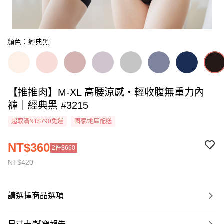
顏色：經典黑
【推推肉】M-XL 高腰涼感・輕收腹無重力內
褲｜經典黑 #3215
超取滿NT$790免運
國家/地區配送
NT$360
2件$660
NT$420
請選擇商品選項