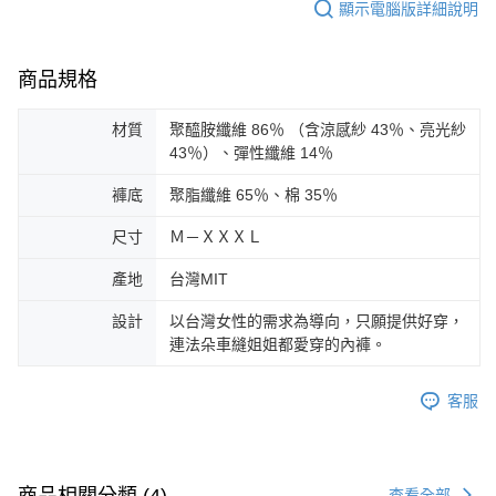
顯示電腦版詳細說明
商品規格
材質
聚醯胺纖維 86％ （含涼感紗 43％、亮光紗
43％）、彈性纖維 14％
褲底
聚脂纖維 65％、棉 35％
尺寸
Ｍ－ＸＸＸＬ
產地
台灣MIT
設計
以台灣女性的需求為導向，只願提供好穿，
連法朵車縫姐姐都愛穿的內褲。
客服
商品相關分類 (4)
查看全部