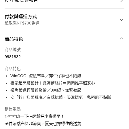
尺寸表/試穿報告
付款與運送方式
超取滿NT$790免運
付款方式
商品特色
信用卡一次付款
商品編號
超商取貨付款
9981832
LINE Pay
商品特色
Apple Pay
WinCOOL涼感布料／穿牛仔褲也不悶熱
獨家超高腰設計＋微彈蕾絲片＝肉肉推平超安心
街口支付
褲角嚴選輕薄鬆緊帶／0束縛、無緊勒感
悠遊付
安「鋅」抑菌褲底／有感抗菌、吸濕透氣，私密肌不黏膩
大哥付你分期
銷售重點
相關說明
✨推推肉一下～輕鬆把小腹變平！
【大哥付你分期使用說明】
全件涼感布料超涼爽，夏天也穿得住的透氣
ATM付款
1.本服務由台灣大哥大提供，台灣大哥大用戶可立即使用無須另外申請。