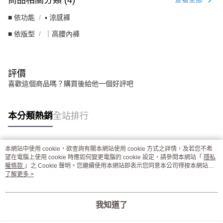
■ 依功能
▪︎ 涼感褲
■ 依版型
｜高腰內褲
評價
喜歡這個商品嗎？購買後給他一個好評吧
本分類熱銷
全站排行
本網站中使用 cookie，欲查詢有關本網站使用 cookie 方式之詳情，及若您不希
熱門標籤
望在電腦上使用 cookie 時應如何變更電腦的 cookie 設定，請參閱本網站「
隱私
權條款
」之 Cookie 聲明。您繼續使用本網站即表示您同意本公司得按本網站使
用條款之 Cookie 聲明使用 cookie。
了解更多 >
我知道了